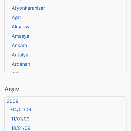
Afyonkarahisar
Ağrı
Aksaray
Amasya
Ankara
Antalya
Ardahan
Artvin
atasözü
Arşiv
Aydın
2009
Balıkesir
04/01/09
Bartın
11/01/09
başkentler
18/01/09
Batman