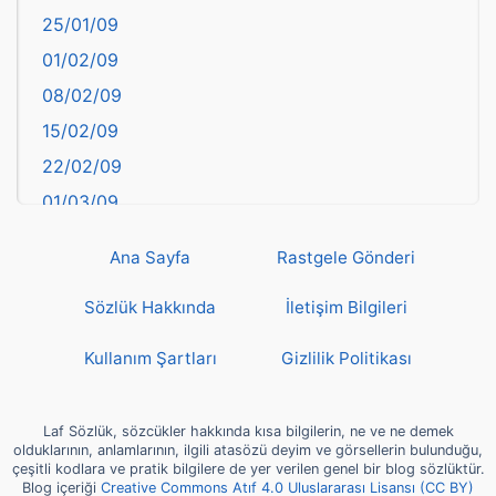
25/01/09
Bayburt
01/02/09
Bilecik
08/02/09
Bingöl
15/02/09
Bitlis
22/02/09
Bolu
01/03/09
Burdur
08/03/09
Bursa
Ana Sayfa
Rastgele Gönderi
15/03/09
Çanakkale
22/03/09
Sözlük Hakkında
İletişim Bilgileri
Çankırı
29/03/09
Çorum
Kullanım Şartları
Gizlilik Politikası
05/04/09
Denizli
12/04/09
deyim
Laf Sözlük, sözcükler hakkında kısa bilgilerin, ne ve ne demek
19/04/09
olduklarının, anlamlarının, ilgili atasözü deyim ve görsellerin bulunduğu,
Diyarbakır
çeşitli kodlara ve pratik bilgilere de yer verilen genel bir blog sözlüktür.
26/04/09
Blog içeriği
Creative Commons Atıf 4.0 Uluslararası Lisansı (CC BY)
Dünya Haritasında Türkiye