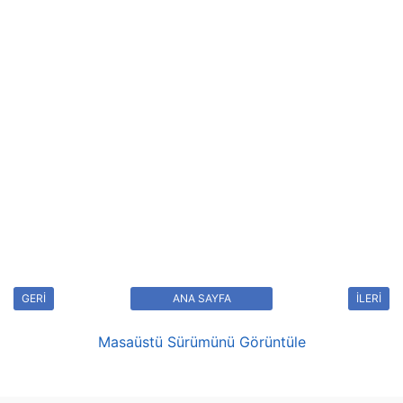
GERİ
ANA SAYFA
İLERİ
Masaüstü Sürümünü Görüntüle