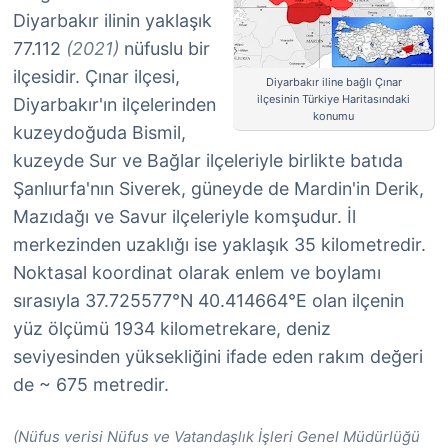
Diyarbakır ilinin yaklaşık
77.112
(2021)
nüfuslu bir
ilçesidir. Çınar ilçesi,
Diyarbakır iline bağlı Çınar
ilçesinin Türkiye Haritasındaki
Diyarbakır'ın ilçelerinden
konumu
kuzeydoğuda Bismil,
kuzeyde Sur ve Bağlar ilçeleriyle birlikte batıda
Şanlıurfa'nın Siverek, güneyde de Mardin'in Derik,
Mazıdağı ve Savur ilçeleriyle komşudur. İl
merkezinden uzaklığı ise yaklaşık 35 kilometredir.
Noktasal koordinat olarak enlem ve boylamı
sırasıyla 37.725577°N 40.414664°E olan ilçenin
yüz ölçümü 1934 kilometrekare, deniz
seviyesinden yüksekliğini ifade eden rakım değeri
de ~ 675 metredir.
(Nüfus verisi Nüfus ve Vatandaşlık İşleri Genel Müdürlüğü