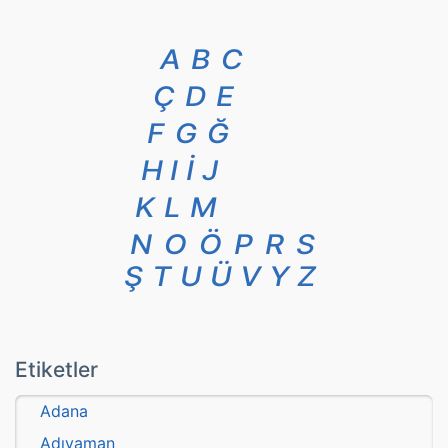
A
B
C
Ç
D
E
F
G
Ğ
H
I
İ
J
K
L
M
N
O
Ö
P
R
S
Ş
T
U
Ü
V
Y
Z
Etiketler
Adana
Adıyaman