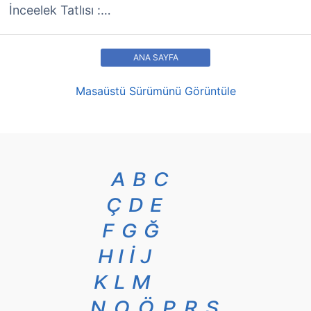
İnceelek Tatlısı :…
ANA SAYFA
Masaüstü Sürümünü Görüntüle
A
B
C
Ç
D
E
F
G
Ğ
H
I
İ
J
K
L
M
N
O
Ö
P
R
S