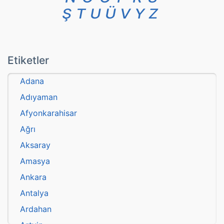
Ş
T
U
Ü
V
Y
Z
Etiketler
Adana
Adıyaman
Afyonkarahisar
Ağrı
Aksaray
Amasya
Ankara
Antalya
Ardahan