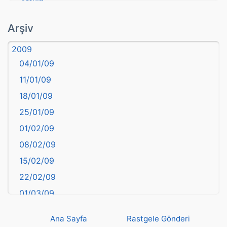
Artvin
atasözü
Arşiv
Aydın
2009
Balıkesir
04/01/09
Bartın
11/01/09
başkentler
18/01/09
Batman
25/01/09
Bayburt
01/02/09
Bilecik
08/02/09
Bingöl
15/02/09
Bitlis
22/02/09
Bolu
01/03/09
Burdur
08/03/09
Bursa
Ana Sayfa
Rastgele Gönderi
15/03/09