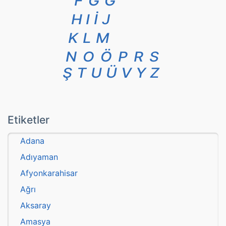
F
G
Ğ
H
I
İ
J
K
L
M
N
O
Ö
P
R
S
Ş
T
U
Ü
V
Y
Z
Etiketler
Adana
Adıyaman
Afyonkarahisar
Ağrı
Aksaray
Amasya