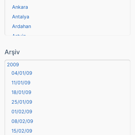
Ankara
Antalya
Ardahan
Artvin
atasözü
Arşiv
Aydın
2009
Balıkesir
04/01/09
Bartın
11/01/09
başkentler
18/01/09
Batman
25/01/09
Bayburt
01/02/09
Bilecik
08/02/09
Bingöl
15/02/09
Bitlis