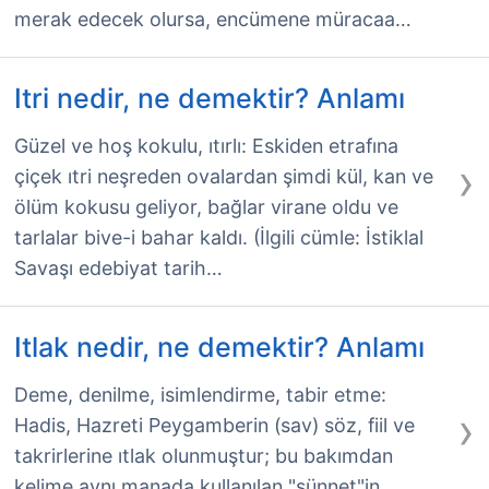
merak edecek olursa, encümene müracaa…
Itri nedir, ne demektir? Anlamı
Güzel ve hoş kokulu, ıtırlı: Eskiden etrafına
›
çiçek ıtri neşreden ovalardan şimdi kül, kan ve
ölüm kokusu geliyor, bağlar virane oldu ve
tarlalar bive-i bahar kaldı. (İlgili cümle: İstiklal
Savaşı edebiyat tarih…
Itlak nedir, ne demektir? Anlamı
Deme, denilme, isimlendirme, tabir etme:
›
Hadis, Hazreti Peygamberin (sav) söz, fiil ve
takrirlerine ıtlak olunmuştur; bu bakımdan
kelime aynı manada kullanılan "sünnet"in