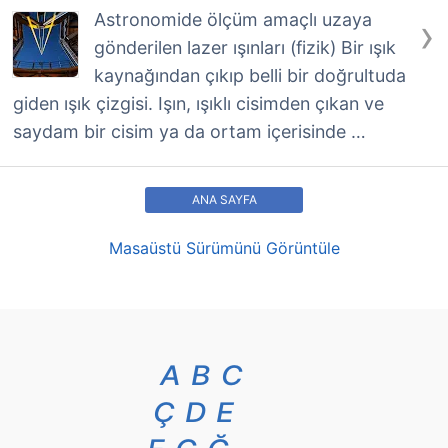
›
Astronomide ölçüm amaçlı uzaya
gönderilen lazer ışınları (fizik) Bir ışık
kaynağından çıkıp belli bir doğrultuda
giden ışık çizgisi. Işın, ışıklı cisimden çıkan ve
saydam bir cisim ya da ortam içerisinde …
ANA SAYFA
Masaüstü Sürümünü Görüntüle
A
B
C
Ç
D
E