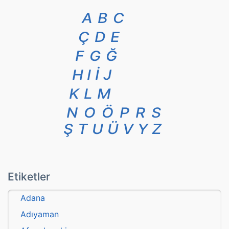
A
B
C
Ç
D
E
F
G
Ğ
H
I
İ
J
K
L
M
N
O
Ö
P
R
S
Ş
T
U
Ü
V
Y
Z
Etiketler
Adana
Adıyaman