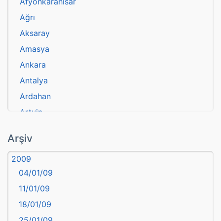
Afyonkarahisar
Ağrı
Aksaray
Amasya
Ankara
Antalya
Ardahan
Artvin
atasözü
Arşiv
Aydın
2009
Balıkesir
04/01/09
Bartın
11/01/09
başkentler
18/01/09
Batman
25/01/09