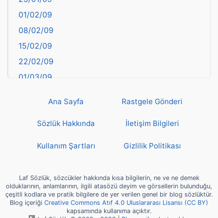
Bayburt
01/02/09
Bilecik
08/02/09
Bingöl
15/02/09
Bitlis
22/02/09
Bolu
01/03/09
Burdur
08/03/09
Bursa
Ana Sayfa
Rastgele Gönderi
15/03/09
Çanakkale
22/03/09
Sözlük Hakkında
İletişim Bilgileri
Çankırı
29/03/09
Çorum
Kullanım Şartları
Gizlilik Politikası
05/04/09
Denizli
12/04/09
deyim
Laf Sözlük, sözcükler hakkında kısa bilgilerin, ne ve ne demek
19/04/09
olduklarının, anlamlarının, ilgili atasözü deyim ve görsellerin bulunduğu,
Diyarbakır
çeşitli kodlara ve pratik bilgilere de yer verilen genel bir blog sözlüktür.
26/04/09
Blog içeriği
Creative Commons Atıf 4.0 Uluslararası Lisansı (CC BY)
Dünya Haritasında Türkiye
kapsamında kullanıma açıktır.
03/05/09