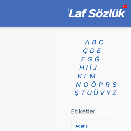
A
B
C
Ç
D
E
F
G
Ğ
H
I
İ
J
K
L
M
N
O
Ö
P
R
S
Ş
T
U
Ü
V
Y
Z
Etiketler
Adana