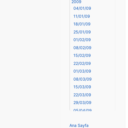
Bingöl
2009
04/01/09
Bitlis
Bolu
11/01/09
Burdur
18/01/09
Bursa
25/01/09
Çanakkale
01/02/09
Çankırı
08/02/09
Çorum
15/02/09
Denizli
22/02/09
deyim
01/03/09
Diyarbakır
08/03/09
Dünya Haritasında
15/03/09
Türkiye
Düzce
22/03/09
Edirne
29/03/09
Elazığ
05/04/09
elementler
12/04/09
elementler ve
Ana Sayfa
19/04/09