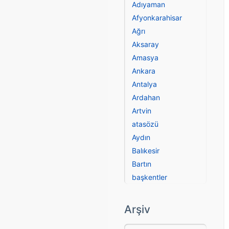
Adıyaman
Afyonkarahisar
Ağrı
Aksaray
Amasya
Ankara
Antalya
Ardahan
Artvin
atasözü
Aydın
Balıkesir
Bartın
başkentler
Batman
Bayburt
Arşiv
Bilecik