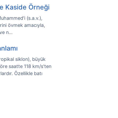
ve Kaside Örneği
Muhammed'i (s.a.v.),
lerini övmek amacıyla,
 ve n…
anlamı
opikal siklon), büyük
göre saatte 118 km/s'ten
ardır. Özellikle batı