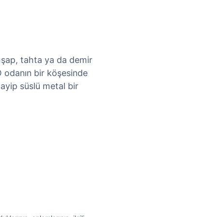
hşap, tahta ya da demir
O odanın bir köşesinde
cayip süslü metal bir