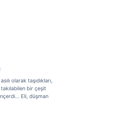
ı
ılı olarak taşıdıkları,
akılabilen bir çeşit
nçerdi... Eli, düşman