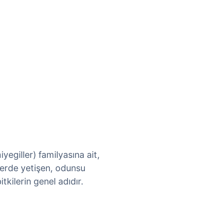
egiller) familyasına ait,
lerde yetişen, odunsu
tkilerin genel adıdır.