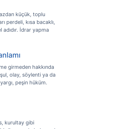
kazdan küçük, toplu
rı perdeli, kısa bacaklı,
l adıdır. İdrar yapma
anlamı
eşime girmeden hakkında
şul, olay, söylenti ya da
yargı, peşin hüküm.
, kurultay gibi