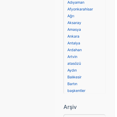
Adıyaman
Afyonkarahisar
Ağrı
Aksaray
Amasya
Ankara
Antalya
Ardahan
Artvin
atasözü
Aydın
Balıkesir
Bartın
başkentler
Batman
Bayburt
Arşiv
Bilecik