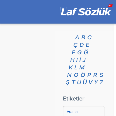
A
B
C
Ç
D
E
F
G
Ğ
H
I
İ
J
K
L
M
N
O
Ö
P
R
S
Ş
T
U
Ü
V
Y
Z
Etiketler
Adana