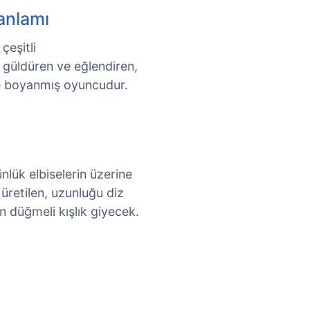
anlamı
çeşitli
 güldüren ve eğlendiren,
mde boyanmış oyuncudur.
nlük elbiselerin üzerine
 üretilen, uzunluğu diz
n düğmeli kışlık giyecek.