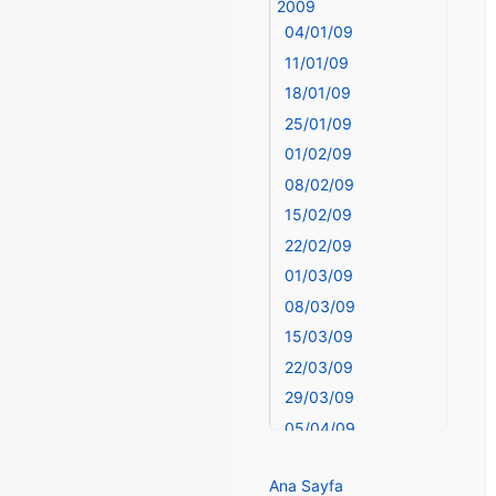
Bingöl
2009
04/01/09
Bitlis
Bolu
11/01/09
Burdur
18/01/09
Bursa
25/01/09
Çanakkale
01/02/09
Çankırı
08/02/09
Çorum
15/02/09
Denizli
22/02/09
deyim
01/03/09
Diyarbakır
08/03/09
Dünya Haritasında
15/03/09
Türkiye
Düzce
22/03/09
Edirne
29/03/09
Elazığ
05/04/09
elementler
12/04/09
elementler ve
Ana Sayfa
19/04/09