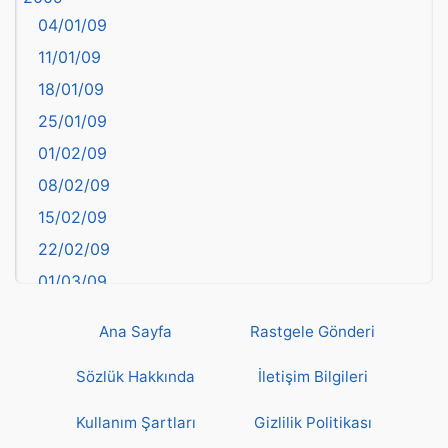
04/01/09
Bartın
11/01/09
başkentler
18/01/09
Batman
25/01/09
Bayburt
01/02/09
Bilecik
08/02/09
Bingöl
15/02/09
Bitlis
22/02/09
Bolu
01/03/09
Burdur
08/03/09
Bursa
Ana Sayfa
Rastgele Gönderi
15/03/09
Çanakkale
22/03/09
Sözlük Hakkında
İletişim Bilgileri
Çankırı
29/03/09
Çorum
Kullanım Şartları
Gizlilik Politikası
05/04/09
Denizli