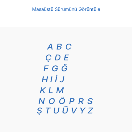
Masaüstü Sürümünü Görüntüle
A
B
C
Ç
D
E
F
G
Ğ
H
I
İ
J
K
L
M
N
O
Ö
P
R
S
Ş
T
U
Ü
V
Y
Z