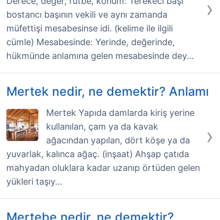
›
Derece, değer, rütbe, konum: Terekeci başı
bostancı başının vekili ve aynı zamanda
müfettişi mesabesinse idi. (kelime ile ilgili
cümle) Mesabesinde: Yerinde, değerinde,
hükmünde anlamına gelen mesabesinde dey…
Mertek nedir, ne demektir? Anlamı
Mertek Yapıda damlarda kiriş yerine
kullanılan, çam ya da kavak
›
ağacından yapılan, dört köşe ya da
yuvarlak, kalınca ağaç. (inşaat) Ahşap çatıda
mahyadan oluklara kadar uzanıp örtüden gelen
yükleri taşıy…
Mertebe nedir, ne demektir?