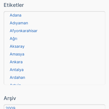
Etiketler
Adana
Adıyaman
Afyonkarahisar
Ağrı
Aksaray
Amasya
Ankara
Antalya
Ardahan
Artvin
atasözü
Arşiv
Aydın
2009
Balıkesir