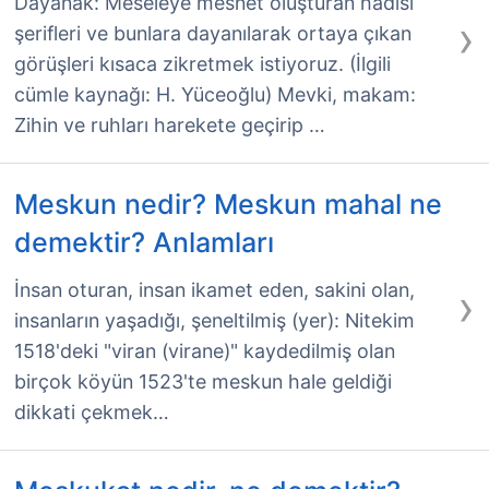
Dayanak: Meseleye mesnet oluşturan hadisi
›
şerifleri ve bunlara dayanılarak ortaya çıkan
görüşleri kısaca zikretmek istiyoruz. (İlgili
cümle kaynağı: H. Yüceoğlu) Mevki, makam:
Zihin ve ruhları harekete geçirip …
Meskun nedir? Meskun mahal ne
demektir? Anlamları
›
İnsan oturan, insan ikamet eden, sakini olan,
insanların yaşadığı, şeneltilmiş (yer): Nitekim
1518'deki "viran (virane)" kaydedilmiş olan
birçok köyün 1523'te meskun hale geldiği
dikkati çekmek…