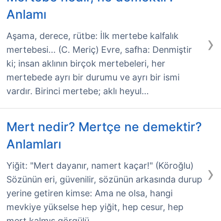
Anlamı
›
Aşama, derece, rütbe: İlk mertebe kalfalık
mertebesi... (C. Meriç) Evre, safha: Denmiştir
ki; insan aklının birçok mertebeleri, her
mertebede ayrı bir durumu ve ayrı bir ismi
vardır. Birinci mertebe; aklı heyul…
Mert nedir? Mertçe ne demektir?
Anlamları
›
Yiğit: "Mert dayanır, namert kaçar!" (Köroğlu)
Sözünün eri, güvenilir, sözünün arkasında durup
yerine getiren kimse: Ama ne olsa, hangi
mevkiye yükselse hep yiğit, hep cesur, hep
mert kalmış görgülü, …