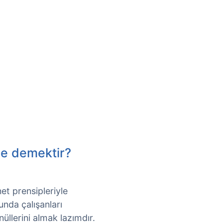
e demektir?
t prensipleriyle
nda çalışanları
üllerini almak lazımdır.