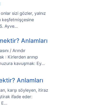
ı
 onlar sizi gözler, yalnız
nı keşfetmişçesine
(S. Ayve…
mektir? Anlamları
sını / Arındır
k : Kirlerden arınıp
 huzura kavuşmak: Ey…
ktir? Anlamları
kan, karşı söyleyen, itiraz
ştirak ifade eder:
: E…