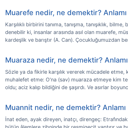
Muarefe nedir, ne demektir? Anlamı
Karşılıklı birbirini tanıma, tanışma, tanışıklık, bilme,
denebilir ki, insanlar arasında asıl olan muarefe, 
kardeşlik ve barıştır (A. Can). Çocukluğumuzdan b
Muaraza nedir, ne demektir? Anlamı
Sözle ya da fikirle karşılık vererek mücadele etme, 
muhalefet etme: O'na (sav) muaraza etmeye kim te
oldu; aciz kalıp bildiğini de şaşırdı. Ve asırlar boyu
Muannit nedir, ne demektir? Anlamı
İnat eden, ayak direyen, inatçı, direngeç: Etrafındak
bütün âlemlere zihninde bir resmigeçit yaptırır ve b