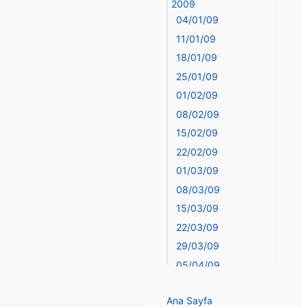
Bingöl
2009
04/01/09
Bitlis
Bolu
11/01/09
Burdur
18/01/09
Bursa
25/01/09
Çanakkale
01/02/09
Çankırı
08/02/09
Çorum
15/02/09
Denizli
22/02/09
deyim
01/03/09
Diyarbakır
08/03/09
Dünya Haritasında
15/03/09
Türkiye
Düzce
22/03/09
Edirne
29/03/09
Elazığ
05/04/09
elementler
12/04/09
elementler ve
Ana Sayfa
19/04/09