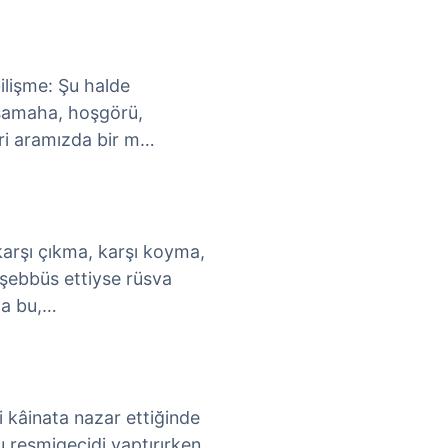
 bilişme: Şu halde
müsamaha, hoşgörü,
eri aramızda bir m…
karşı çıkma, karşı koyma,
şebbüs ettiyse rüsva
nca bu,…
i kâinata nazar ettiğinde
u resmigeçidi yaptırırken