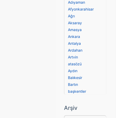
Adıyaman
Afyonkarahisar
Ağrı
Aksaray
Amasya
Ankara
Antalya
Ardahan
Artvin
atasözü
Aydın
Balıkesir
Bartın
başkentler
Batman
Bayburt
Arşiv
Bilecik