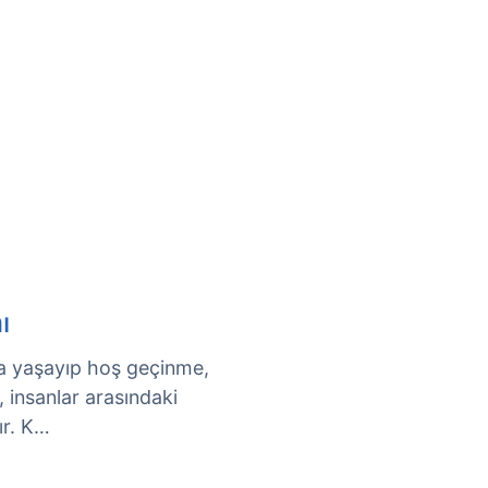
ı
ada yaşayıp hoş geçinme,
ı, insanlar arasındaki
ır. K…