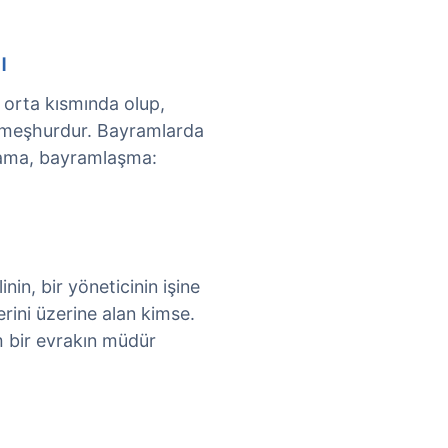
ı
orta kısmında olup,
a meşhurdur. Bayramlarda
utlama, bayramlaşma:
in, bir yöneticinin işine
rini üzerine alan kimse.
 bir evrakın müdür