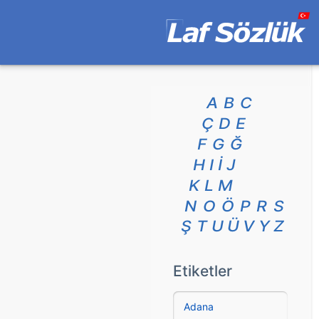
A
B
C
Ç
D
E
F
G
Ğ
H
I
İ
J
K
L
M
N
O
Ö
P
R
S
Ş
T
U
Ü
V
Y
Z
Etiketler
Adana