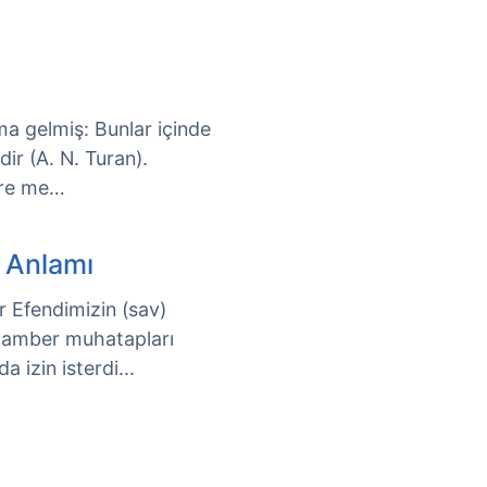
ma gelmiş: Bunlar içinde
dir (A. N. Turan).
lere me…
 Anlamı
 Efendimizin (sav)
gamber muhatapları
izin isterdi...