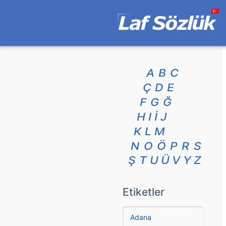
A
B
C
Ç
D
E
F
G
Ğ
H
I
İ
J
K
L
M
N
O
Ö
P
R
S
Ş
T
U
Ü
V
Y
Z
Etiketler
Adana