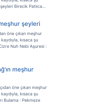
 şeyleri Birecik Patlıca…
 meşhur şeyleri
açıdan öne çıkan meşhur
k kaydıyla, kısaca şu
 Cizre Nuh Nebi Aşuresi :
ağ'ın meşhur
l açıdan öne çıkan meşhur
k kaydıyla, kısaca şu
ları Bulama : Pekmeze