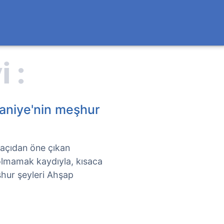
aniye'nin meşhur
l açıdan öne çıkan
ı olmamak kaydıyla, kısaca
şhur şeyleri Ahşap