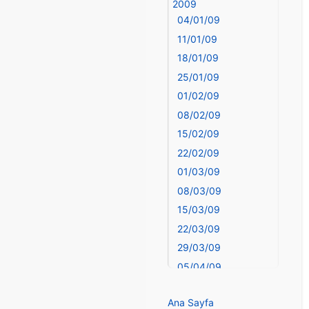
Bingöl
2009
04/01/09
Bitlis
Bolu
11/01/09
Burdur
18/01/09
Bursa
25/01/09
Çanakkale
01/02/09
Çankırı
08/02/09
Çorum
15/02/09
Denizli
22/02/09
deyim
01/03/09
Diyarbakır
08/03/09
Dünya Haritasında
15/03/09
Türkiye
Düzce
22/03/09
Edirne
29/03/09
Elazığ
05/04/09
elementler
12/04/09
elementler ve
Ana Sayfa
19/04/09