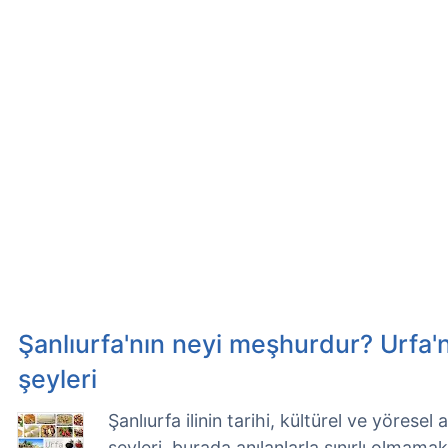
Şanlıurfa'nın neyi meşhurdur? Urfa'
şeyleri
Şanlıurfa ilinin tarihi, kültürel ve yöres
şeyleri, burada anılanlarla sınırlı olmama