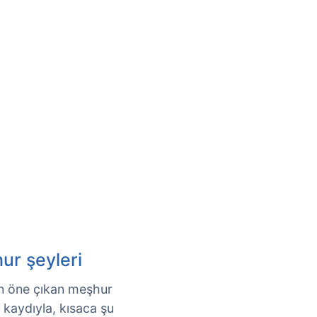
hur şeyleri
ıdan öne çıkan meşhur
k kaydıyla, kısaca şu