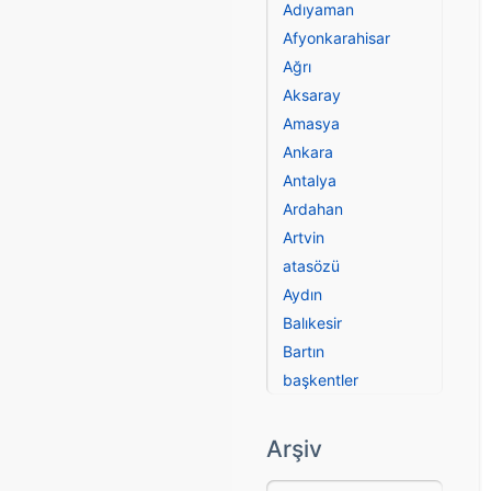
Adıyaman
Afyonkarahisar
Ağrı
Aksaray
Amasya
Ankara
Antalya
Ardahan
Artvin
atasözü
Aydın
Balıkesir
Bartın
başkentler
Batman
Bayburt
Arşiv
Bilecik