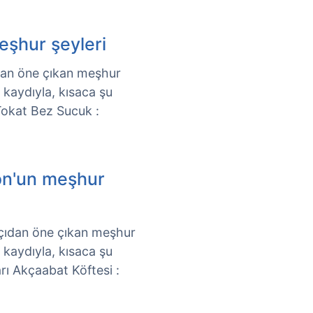
eşhur şeyleri
çıdan öne çıkan meşhur
k kaydıyla, kısaca şu
 Tokat Bez Sucuk :
on'un meşhur
 açıdan öne çıkan meşhur
k kaydıyla, kısaca şu
arı Akçaabat Köftesi :