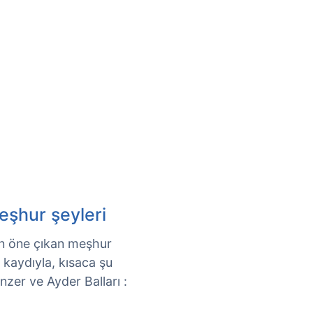
eşhur şeyleri
ıdan öne çıkan meşhur
k kaydıyla, kısaca şu
Anzer ve Ayder Balları :