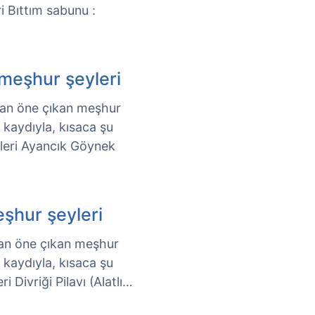
ri Bıttım sabunu :
meşhur şeyleri
çıdan öne çıkan meşhur
k kaydıyla, kısaca şu
yleri Ayancık Göynek
eşhur şeyleri
çıdan öne çıkan meşhur
k kaydıyla, kısaca şu
ri Divriği Pilavı (Alatlı…