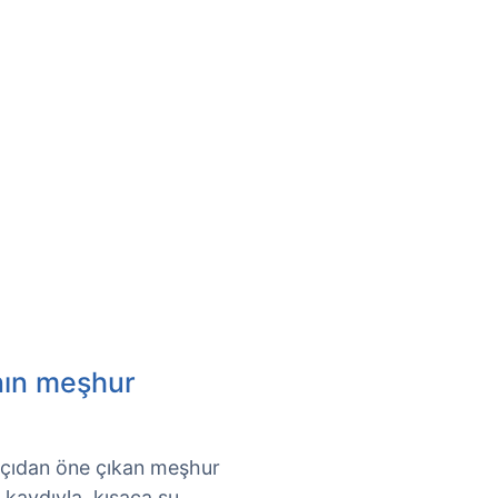
nın meşhur
el açıdan öne çıkan meşhur
k kaydıyla, kısaca şu