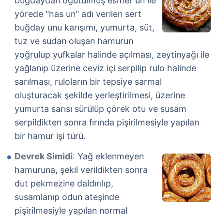
buğdaydan öğütülmüş esmer un ile
yörede "has un" adı verilen sert
buğday unu karışımı, yumurta, süt,
tuz ve sudan oluşan hamurun
yoğrulup yufkalar halinde açılması, zeytinyağı ile
yağlanıp üzerine ceviz içi serpilip rulo halinde
sarılması, ruloların bir tepsiye sarmal
oluşturacak şekilde yerleştirilmesi, üzerine
yumurta sarısı sürülüp çörek otu ve susam
serpildikten sonra fırında pişirilmesiyle yapılan
bir hamur işi türü.
Devrek Simidi
: Yağ eklenmeyen
hamuruna, şekil verildikten sonra
dut pekmezine daldırılıp,
susamlanıp odun ateşinde
pişirilmesiyle yapılan normal