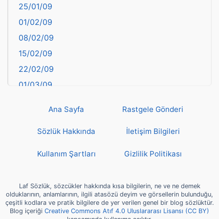
25/01/09
Bayburt
01/02/09
Bilecik
08/02/09
Bingöl
15/02/09
Bitlis
22/02/09
Bolu
01/03/09
Burdur
08/03/09
Bursa
Ana Sayfa
Rastgele Gönderi
15/03/09
Çanakkale
22/03/09
Sözlük Hakkında
İletişim Bilgileri
Çankırı
29/03/09
Çorum
Kullanım Şartları
Gizlilik Politikası
05/04/09
Denizli
12/04/09
deyim
Laf Sözlük, sözcükler hakkında kısa bilgilerin, ne ve ne demek
19/04/09
olduklarının, anlamlarının, ilgili atasözü deyim ve görsellerin bulunduğu,
Diyarbakır
çeşitli kodlara ve pratik bilgilere de yer verilen genel bir blog sözlüktür.
26/04/09
Blog içeriği
Creative Commons Atıf 4.0 Uluslararası Lisansı (CC BY)
Dünya Haritasında Türkiye