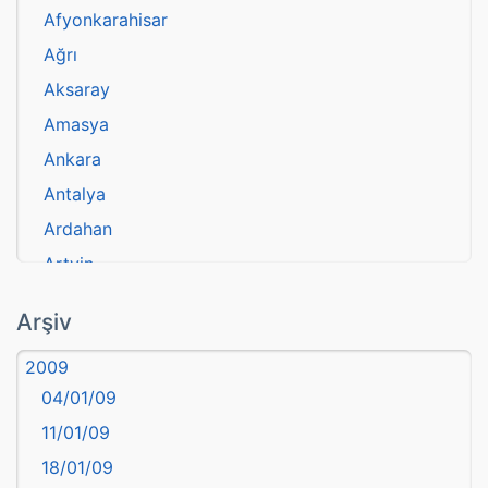
Afyonkarahisar
Ağrı
Aksaray
Amasya
Ankara
Antalya
Ardahan
Artvin
atasözü
Arşiv
Aydın
2009
Balıkesir
04/01/09
Bartın
11/01/09
başkentler
18/01/09
Batman