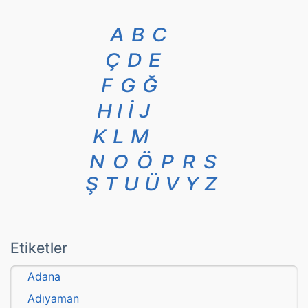
A
B
C
Ç
D
E
F
G
Ğ
H
I
İ
J
K
L
M
N
O
Ö
P
R
S
Ş
T
U
Ü
V
Y
Z
Etiketler
Adana
Adıyaman