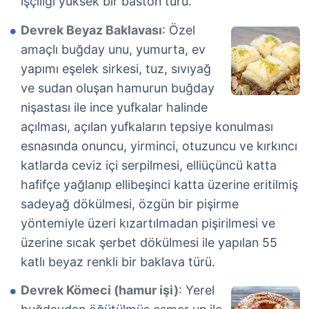
işçiliği yüksek bir baston türü.
Devrek Beyaz Baklavası
: Özel
amaçlı buğday unu, yumurta, ev
yapımı eşelek sirkesi, tuz, sıvıyağ
ve sudan oluşan hamurun buğday
nişastası ile ince yufkalar halinde
açılması, açılan yufkaların tepsiye konulması
esnasında onuncu, yirminci, otuzuncu ve kırkıncı
katlarda ceviz içi serpilmesi, elliüçüncü katta
hafifçe yağlanıp ellibeşinci katta üzerine eritilmiş
sadeyağ dökülmesi, özgün bir pişirme
yöntemiyle üzeri kızartılmadan pişirilmesi ve
üzerine sıcak şerbet dökülmesi ile yapılan 55
katlı beyaz renkli bir baklava türü.
Devrek Kömeci (hamur işi)
: Yerel