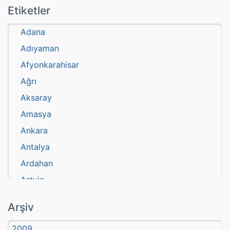
Etiketler
Adana
Adıyaman
Afyonkarahisar
Ağrı
Aksaray
Amasya
Ankara
Antalya
Ardahan
Artvin
atasözü
Arşiv
Aydın
2009
Balıkesir