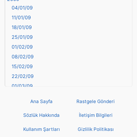
04/01/09
Bartın
11/01/09
başkentler
18/01/09
Batman
25/01/09
Bayburt
01/02/09
Bilecik
08/02/09
Bingöl
15/02/09
Bitlis
22/02/09
Bolu
01/03/09
Burdur
08/03/09
Bursa
Ana Sayfa
Rastgele Gönderi
15/03/09
Çanakkale
22/03/09
Sözlük Hakkında
İletişim Bilgileri
Çankırı
29/03/09
Çorum
Kullanım Şartları
Gizlilik Politikası
05/04/09
Denizli