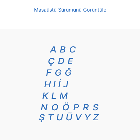
Masaüstü Sürümünü Görüntüle
A
B
C
Ç
D
E
F
G
Ğ
H
I
İ
J
K
L
M
N
O
Ö
P
R
S
Ş
T
U
Ü
V
Y
Z