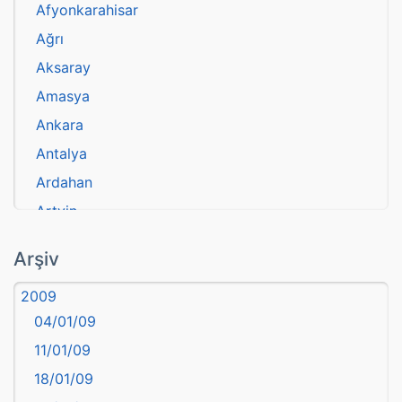
Afyonkarahisar
Ağrı
Aksaray
Amasya
Ankara
Antalya
Ardahan
Artvin
atasözü
Arşiv
Aydın
2009
Balıkesir
04/01/09
Bartın
11/01/09
başkentler
18/01/09
Batman