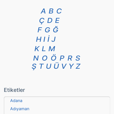
A
B
C
Ç
D
E
F
G
Ğ
H
I
İ
J
K
L
M
N
O
Ö
P
R
S
Ş
T
U
Ü
V
Y
Z
Etiketler
Adana
Adıyaman