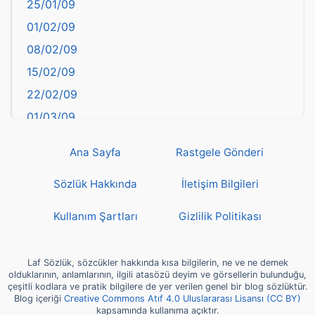
25/01/09
Bayburt
01/02/09
Bilecik
08/02/09
Bingöl
15/02/09
Bitlis
22/02/09
Bolu
01/03/09
Burdur
08/03/09
Bursa
Ana Sayfa
Rastgele Gönderi
15/03/09
Çanakkale
22/03/09
Sözlük Hakkında
İletişim Bilgileri
Çankırı
29/03/09
Çorum
Kullanım Şartları
Gizlilik Politikası
05/04/09
Denizli
12/04/09
deyim
Laf Sözlük, sözcükler hakkında kısa bilgilerin, ne ve ne demek
19/04/09
olduklarının, anlamlarının, ilgili atasözü deyim ve görsellerin bulunduğu,
Diyarbakır
çeşitli kodlara ve pratik bilgilere de yer verilen genel bir blog sözlüktür.
26/04/09
Blog içeriği
Creative Commons Atıf 4.0 Uluslararası Lisansı (CC BY)
Dünya Haritasında Türkiye
kapsamında kullanıma açıktır.