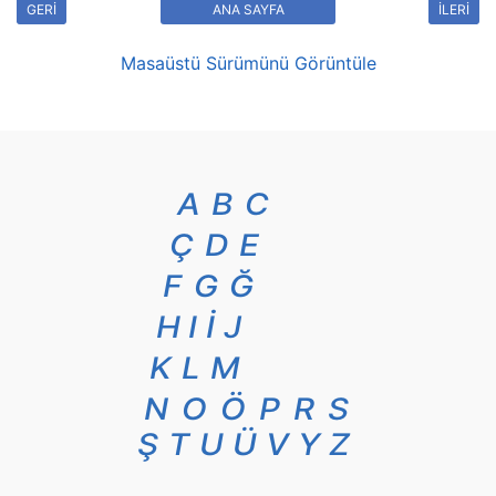
GERİ
ANA SAYFA
İLERİ
Masaüstü Sürümünü Görüntüle
A
B
C
Ç
D
E
F
G
Ğ
H
I
İ
J
K
L
M
N
O
Ö
P
R
S
Ş
T
U
Ü
V
Y
Z