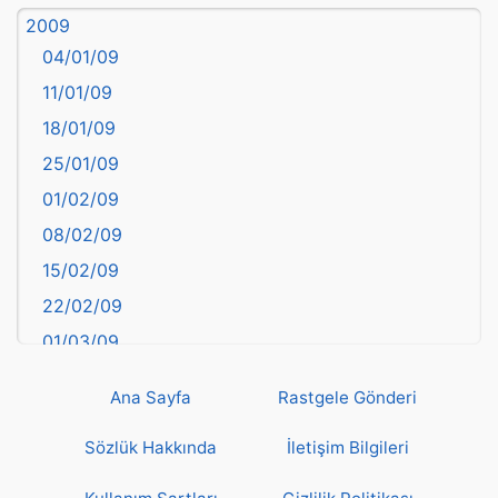
2009
Balıkesir
04/01/09
Bartın
11/01/09
başkentler
18/01/09
Batman
25/01/09
Bayburt
01/02/09
Bilecik
08/02/09
Bingöl
15/02/09
Bitlis
22/02/09
Bolu
01/03/09
Burdur
08/03/09
Bursa
Ana Sayfa
Rastgele Gönderi
15/03/09
Çanakkale
22/03/09
Sözlük Hakkında
İletişim Bilgileri
Çankırı
29/03/09
Çorum