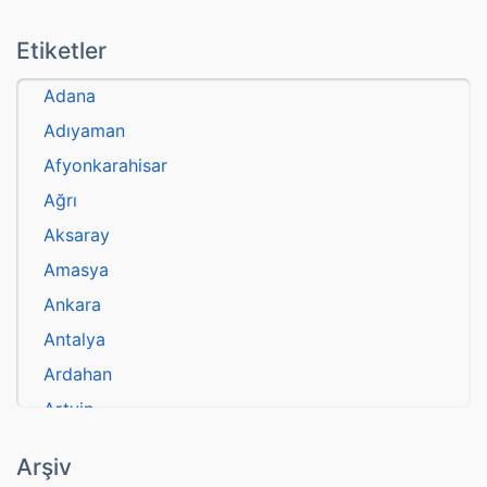
Etiketler
Adana
Adıyaman
Afyonkarahisar
Ağrı
Aksaray
Amasya
Ankara
Antalya
Ardahan
Artvin
atasözü
Arşiv
Aydın