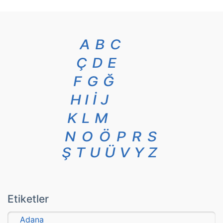
A
B
C
Ç
D
E
F
G
Ğ
H
I
İ
J
K
L
M
N
O
Ö
P
R
S
Ş
T
U
Ü
V
Y
Z
Etiketler
Adana