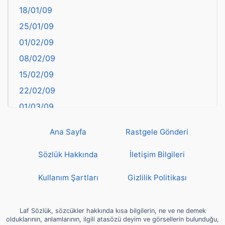
18/01/09
Batman
25/01/09
Bayburt
01/02/09
Bilecik
08/02/09
Bingöl
15/02/09
Bitlis
22/02/09
Bolu
01/03/09
Burdur
08/03/09
Bursa
Ana Sayfa
Rastgele Gönderi
15/03/09
Çanakkale
22/03/09
Sözlük Hakkında
İletişim Bilgileri
Çankırı
29/03/09
Çorum
Kullanım Şartları
Gizlilik Politikası
05/04/09
Denizli
12/04/09
deyim
Laf Sözlük, sözcükler hakkında kısa bilgilerin, ne ve ne demek
19/04/09
olduklarının, anlamlarının, ilgili atasözü deyim ve görsellerin bulunduğu,
Diyarbakır