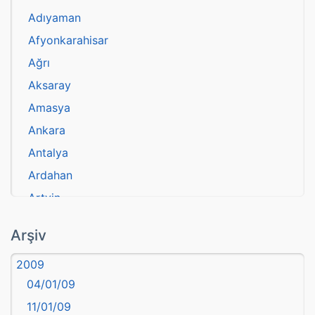
Adıyaman
Afyonkarahisar
Ağrı
Aksaray
Amasya
Ankara
Antalya
Ardahan
Artvin
atasözü
Arşiv
Aydın
2009
Balıkesir
04/01/09
Bartın
11/01/09
başkentler