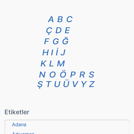
A
B
C
Ç
D
E
F
G
Ğ
H
I
İ
J
K
L
M
N
O
Ö
P
R
S
Ş
T
U
Ü
V
Y
Z
Etiketler
Adana