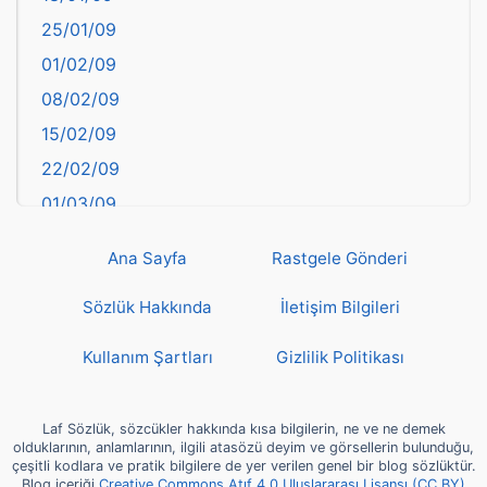
Batman
25/01/09
Bayburt
01/02/09
Bilecik
08/02/09
Bingöl
15/02/09
Bitlis
22/02/09
Bolu
01/03/09
Burdur
08/03/09
Bursa
Ana Sayfa
Rastgele Gönderi
15/03/09
Çanakkale
22/03/09
Sözlük Hakkında
İletişim Bilgileri
Çankırı
29/03/09
Çorum
Kullanım Şartları
Gizlilik Politikası
05/04/09
Denizli
12/04/09
deyim
Laf Sözlük, sözcükler hakkında kısa bilgilerin, ne ve ne demek
19/04/09
olduklarının, anlamlarının, ilgili atasözü deyim ve görsellerin bulunduğu,
Diyarbakır
çeşitli kodlara ve pratik bilgilere de yer verilen genel bir blog sözlüktür.
26/04/09
Blog içeriği
Creative Commons Atıf 4.0 Uluslararası Lisansı (CC BY)