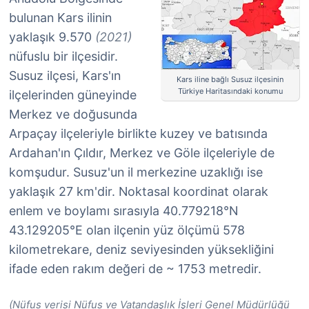
bulunan Kars ilinin
yaklaşık 9.570
(2021)
nüfuslu bir ilçesidir.
Susuz ilçesi, Kars'ın
Kars iline bağlı Susuz ilçesinin
Türkiye Haritasındaki konumu
ilçelerinden güneyinde
Merkez ve doğusunda
Arpaçay ilçeleriyle birlikte kuzey ve batısında
Ardahan'ın Çıldır, Merkez ve Göle ilçeleriyle de
komşudur. Susuz'un il merkezine uzaklığı ise
yaklaşık 27 km'dir. Noktasal koordinat olarak
enlem ve boylamı sırasıyla 40.779218°N
43.129205°E olan ilçenin yüz ölçümü 578
kilometrekare, deniz seviyesinden yüksekliğini
ifade eden rakım değeri de ~ 1753 metredir.
(Nüfus verisi Nüfus ve Vatandaşlık İşleri Genel Müdürlüğü