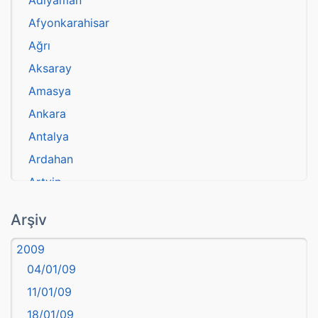
Adıyaman
Afyonkarahisar
Ağrı
Aksaray
Amasya
Ankara
Antalya
Ardahan
Artvin
atasözü
Arşiv
Aydın
2009
Balıkesir
04/01/09
Bartın
11/01/09
başkentler
18/01/09