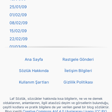
Batman
25/01/09
Bayburt
01/02/09
Bilecik
08/02/09
Bingöl
15/02/09
Bitlis
22/02/09
Bolu
01/03/09
Burdur
08/03/09
Bursa
Ana Sayfa
Rastgele Gönderi
15/03/09
Çanakkale
22/03/09
Sözlük Hakkında
İletişim Bilgileri
Çankırı
29/03/09
Çorum
Kullanım Şartları
Gizlilik Politikası
05/04/09
Denizli
12/04/09
deyim
Laf Sözlük, sözcükler hakkında kısa bilgilerin, ne ve ne demek
19/04/09
olduklarının, anlamlarının, ilgili atasözü deyim ve görsellerin bulunduğu,
Diyarbakır
çeşitli kodlara ve pratik bilgilere de yer verilen genel bir blog sözlüktür.
26/04/09
Blog içeriği
Creative Commons Atıf 4.0 Uluslararası Lisansı (CC BY)