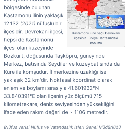
bölgesinde bulunan
Kastamonu ilinin yaklaşık
12.132
(2021)
nüfuslu bir
ilçesidir. Devrekani ilçesi,
Kastamonu iline bağlı Devrekani
ilçesinin Türkiye Haritasındaki
hepsi de Kastamonu
konumu
ilçesi olan kuzeyinde
Bozkurt, doğusunda Taşköprü, güneyinde
Merkez, batısında Seydiler ve kuzeybatısında da
Küre ile komşudur. İl merkezine uzaklığı ise
yaklaşık 32 km'dir. Noktasal koordinat olarak
enlem ve boylamı sırasıyla 41.601932°N
33.840391°E olan ilçenin yüz ölçümü 715
kilometrekare, deniz seviyesinden yüksekliğini
ifade eden rakım değeri de ~ 1106 metredir.
(Nüfus verisi Nüfus ve Vatandaşlık İşleri Genel Müdürlüğü