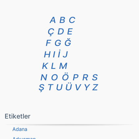
A
B
C
Ç
D
E
F
G
Ğ
H
I
İ
J
K
L
M
N
O
Ö
P
R
S
Ş
T
U
Ü
V
Y
Z
Etiketler
Adana