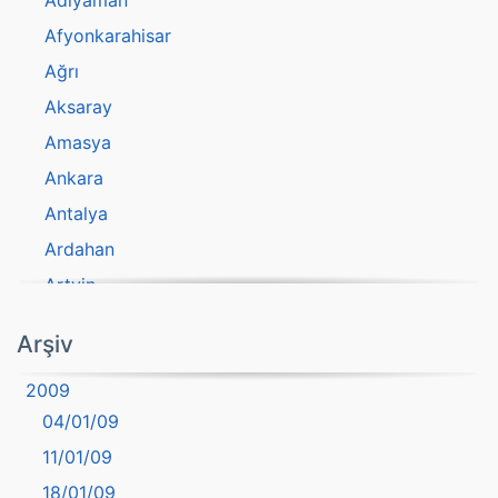
Adıyaman
Afyonkarahisar
Ağrı
Aksaray
Amasya
Ankara
Antalya
Ardahan
Artvin
atasözü
Arşiv
Aydın
2009
Balıkesir
04/01/09
Bartın
11/01/09
başkentler
18/01/09