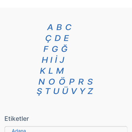
A
B
C
Ç
D
E
F
G
Ğ
H
I
İ
J
K
L
M
N
O
Ö
P
R
S
Ş
T
U
Ü
V
Y
Z
Etiketler
Adana