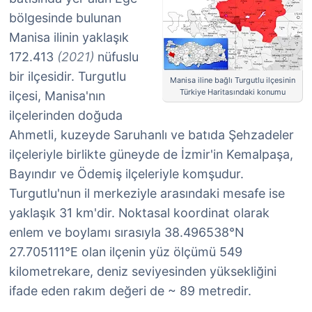
bölgesinde bulunan
Manisa ilinin yaklaşık
172.413
(2021)
nüfuslu
bir ilçesidir. Turgutlu
Manisa iline bağlı Turgutlu ilçesinin
Türkiye Haritasındaki konumu
ilçesi, Manisa'nın
ilçelerinden doğuda
Ahmetli, kuzeyde Saruhanlı ve batıda Şehzadeler
ilçeleriyle birlikte güneyde de İzmir'in Kemalpaşa,
Bayındır ve Ödemiş ilçeleriyle komşudur.
Turgutlu'nun il merkeziyle arasındaki mesafe ise
yaklaşık 31 km'dir. Noktasal koordinat olarak
enlem ve boylamı sırasıyla 38.496538°N
27.705111°E olan ilçenin yüz ölçümü 549
kilometrekare, deniz seviyesinden yüksekliğini
ifade eden rakım değeri de ~ 89 metredir.