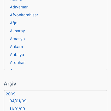
Adıyaman
Afyonkarahisar
Ağrı
Aksaray
Amasya
Ankara
Antalya
Ardahan
Artvin
atasözü
Arşiv
Aydın
2009
Balıkesir
04/01/09
Bartın
11/01/09
başkentler