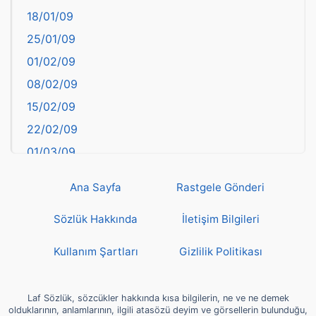
18/01/09
Batman
25/01/09
Bayburt
01/02/09
Bilecik
08/02/09
Bingöl
15/02/09
Bitlis
22/02/09
Bolu
01/03/09
Burdur
08/03/09
Bursa
Ana Sayfa
Rastgele Gönderi
15/03/09
Çanakkale
22/03/09
Sözlük Hakkında
İletişim Bilgileri
Çankırı
29/03/09
Çorum
Kullanım Şartları
Gizlilik Politikası
05/04/09
Denizli
12/04/09
deyim
Laf Sözlük, sözcükler hakkında kısa bilgilerin, ne ve ne demek
19/04/09
olduklarının, anlamlarının, ilgili atasözü deyim ve görsellerin bulunduğu,
Diyarbakır