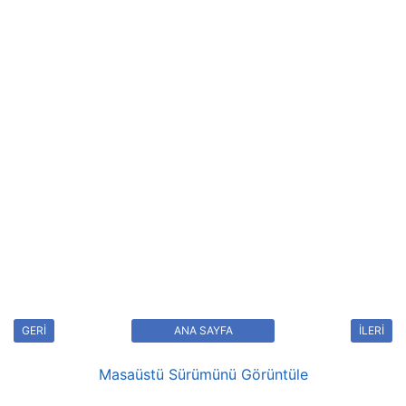
GERİ
ANA SAYFA
İLERİ
Masaüstü Sürümünü Görüntüle