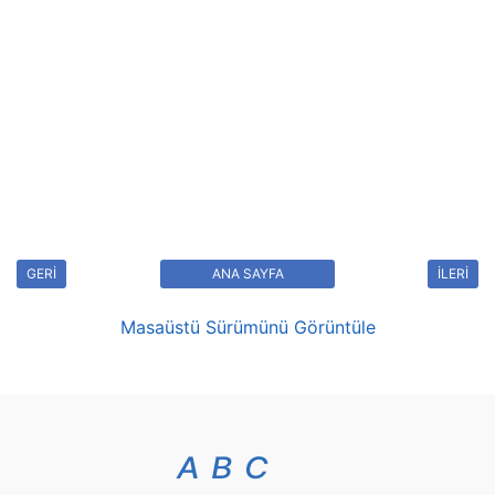
GERİ
ANA SAYFA
İLERİ
Masaüstü Sürümünü Görüntüle
A
B
C