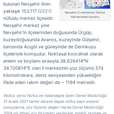
bulunan Nevşehir ilinin
yaklaşık 153.117
(2021)
Nevşehir ili merkezinin Türkiye
Haritasındaki konumu
nüfuslu merkez ilçesidir.
Nevşehir merkez yine
Nevşehir'in ilçelerinden doğusunda Ürgüp,
kuzeydoğusunda Avanos, kuzeyinde Gülşehir,
batısında Acıgöl ve güneyinde de Derinkuyu
ilçeleriyle komşudur. Noktasal koordinat olarak
enlem ve boylamı sırasıyla 38.626414°N
34.720814°E olan il merkezinin yüz ölçümü 574
kilometrekare, deniz seviyesinden yüksekliğini
ifade eden rakım değeri de ~ 1194 metredir.
(Nüfus verisi Nüfus ve Vatandaşlık İşleri Genel Müdürlüğü
31 Aralık 2021 tarihli adrese dayalı nüfus kayıt sistemi
sonuçlarına, yüz ölçümü değeri Harita Genel Müdürlüğü
2014 yılı itibari yüz ölçümleri verilerine, enlem, boylam ve