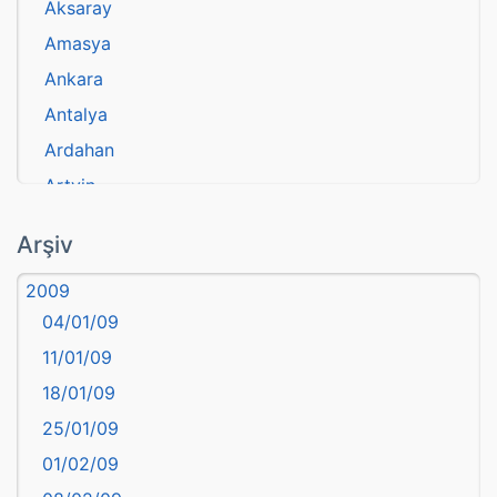
Aksaray
Amasya
Ankara
Antalya
Ardahan
Artvin
atasözü
Arşiv
Aydın
2009
Balıkesir
04/01/09
Bartın
11/01/09
başkentler
18/01/09
Batman
25/01/09
Bayburt
01/02/09
Bilecik