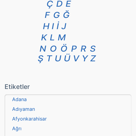
Ç
D
E
F
G
Ğ
H
I
İ
J
K
L
M
N
O
Ö
P
R
S
Ş
T
U
Ü
V
Y
Z
Etiketler
Adana
Adıyaman
Afyonkarahisar
Ağrı