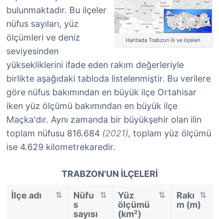
bulunmaktadır. Bu ilçeler
nüfus sayıları, yüz
ölçümleri ve deniz
Haritada Trabzon ili ve ilçeleri
seviyesinden
yüksekliklerini ifade eden rakım değerleriyle
birlikte aşağıdaki tabloda listelenmiştir. Bu verilere
göre nüfus bakımından en büyük ilçe Ortahisar
iken yüz ölçümü bakımından en büyük ilçe
Maçka'dır. Aynı zamanda bir büyükşehir olan ilin
toplam nüfusu 816.684
(2021)
, toplam yüz ölçümü
ise 4.629 kilometrekaredir.
TRABZON'UN İLÇELERI
İlçe adı
Nüfu
Yüz
Rakı
s
ölçümü
m (m)
sayısı
(km²)