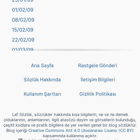
Bayburt
01/02/09
Bilecik
08/02/09
Bingöl
15/02/09
Bitlis
22/02/09
Bolu
01/03/09
Burdur
08/03/09
Bursa
Ana Sayfa
Rastgele Gönderi
15/03/09
Çanakkale
22/03/09
Sözlük Hakkında
İletişim Bilgileri
Çankırı
29/03/09
Çorum
Kullanım Şartları
Gizlilik Politikası
05/04/09
Denizli
12/04/09
deyim
Laf Sözlük, sözcükler hakkında kısa bilgilerin, ne ve ne demek
19/04/09
olduklarının, anlamlarının, ilgili atasözü deyim ve görsellerin bulunduğu,
Diyarbakır
çeşitli kodlara ve pratik bilgilere de yer verilen genel bir blog sözlüktür.
26/04/09
Blog içeriği
Creative Commons Atıf 4.0 Uluslararası Lisansı (CC BY)
Dünya Haritasında Türkiye
kapsamında kullanıma açıktır.
03/05/09