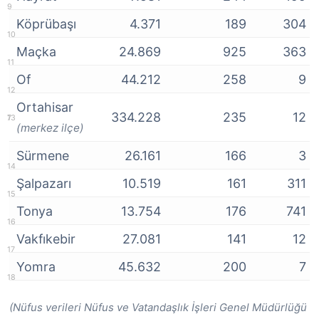
Köprübaşı
4.371
189
304
Maçka
24.869
925
363
Of
44.212
258
9
Ortahisar
334.228
235
12
(merkez ilçe)
Sürmene
26.161
166
3
Şalpazarı
10.519
161
311
Tonya
13.754
176
741
Vakfıkebir
27.081
141
12
Yomra
45.632
200
7
(Nüfus verileri Nüfus ve Vatandaşlık İşleri Genel Müdürlüğü