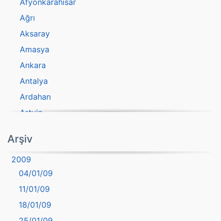
Afyonkarahisar
Ağrı
Aksaray
Amasya
Ankara
Antalya
Ardahan
Artvin
atasözü
Arşiv
Aydın
2009
Balıkesir
04/01/09
Bartın
11/01/09
başkentler
18/01/09
Batman
25/01/09