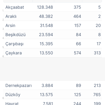
Akçaabat
128.348
375
5
Araklı
48.382
464
2
Arsin
31.548
157
20
Beşikdüzü
23.594
84
8
Çarşıbaşı
15.395
66
17
Çaykara
13.550
574
313
Dernekpazarı
3.884
89
213
Düzköy
13.575
125
765
Hayrat
7.581
244
199