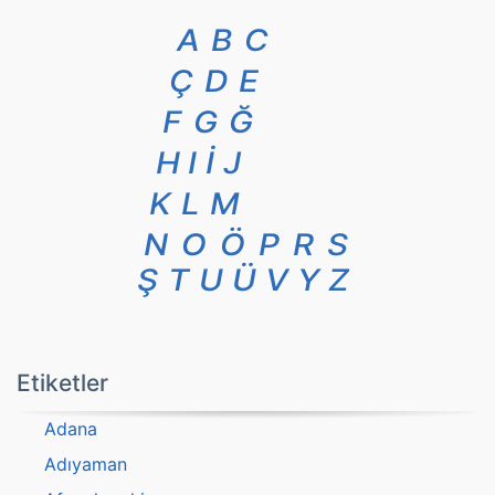
A
B
C
Ç
D
E
F
G
Ğ
H
I
İ
J
K
L
M
N
O
Ö
P
R
S
Ş
T
U
Ü
V
Y
Z
Etiketler
Adana
Adıyaman