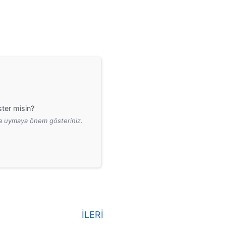
ter misin?
ara uymaya önem gösteriniz.
İLERİ