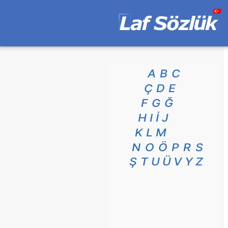
A
B
C
Ç
D
E
F
G
Ğ
H
I
İ
J
K
L
M
N
O
Ö
P
R
S
Ş
T
U
Ü
V
Y
Z