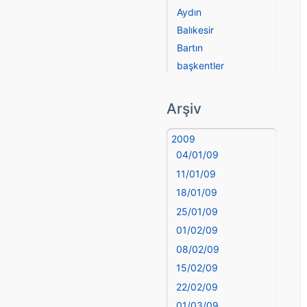
Aydın
Balıkesir
Bartın
başkentler
Batman
Bayburt
Arşiv
Bilecik
Bingöl
2009
04/01/09
Bitlis
Bolu
11/01/09
Burdur
18/01/09
Bursa
25/01/09
Çanakkale
01/02/09
Çankırı
08/02/09
Çorum
15/02/09
Denizli
22/02/09
deyim
01/03/09