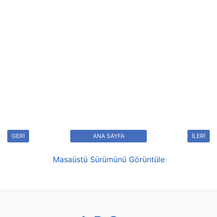
GERİ
ANA SAYFA
İLERİ
Masaüstü Sürümünü Görüntüle