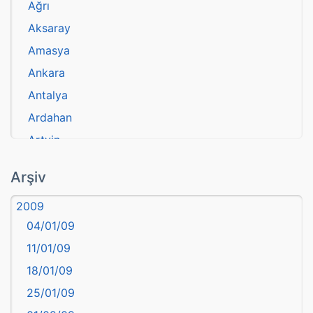
Ağrı
Aksaray
Amasya
Ankara
Antalya
Ardahan
Artvin
atasözü
Arşiv
Aydın
2009
Balıkesir
04/01/09
Bartın
11/01/09
başkentler
18/01/09
Batman
25/01/09
Bayburt