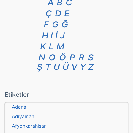
A
B
C
Ç
D
E
F
G
Ğ
H
I
İ
J
K
L
M
N
O
Ö
P
R
S
Ş
T
U
Ü
V
Y
Z
Etiketler
Adana
Adıyaman
Afyonkarahisar