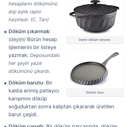
hesapların dökümünü
alıp aylık rapor
hazırladı. (C. Tan)
Döküm çıkarmak
:
Bütün hesap
(deyim)
Demir döküm tencere
işlemlerini bir listeye
yazmak:
Deposundaki
her şeyin yazılı
dökümünü çıkardı.
Döküm barutu
: Bir
kalıba erimiş patlayıcı
Döküm tava
karışımını döküp
soğuduktan sonra kalıptan çıkararak üretilen
barut çeşidi.
Döküm çapağı
: Bir döküm parçasında, döküm