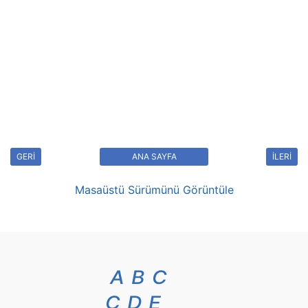
GERİ
ANA SAYFA
İLERİ
Masaüstü Sürümünü Görüntüle
A
B
C
Ç
D
E