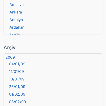
Amasya
Ankara
Antalya
Ardahan
Artvin
atasözü
Arşiv
Aydın
2009
Balıkesir
04/01/09
Bartın
11/01/09
başkentler
18/01/09
Batman
25/01/09
Bayburt
01/02/09
Bilecik
08/02/09
Bingöl