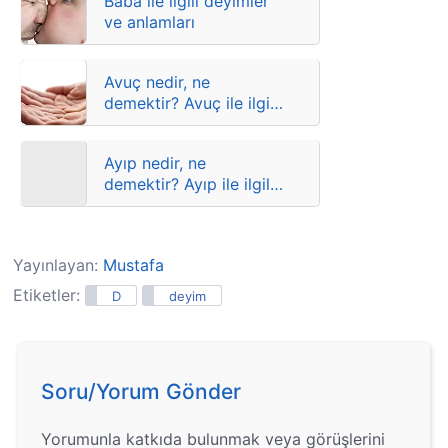
Baba ile ilgili deyimler
ve anlamları
Avuç nedir, ne
demektir? Avuç ile ilgili
atasözleri, deyimler ve
anlamları
Ayıp nedir, ne
demektir? Ayıp ile ilgili
atasözleri, deyimler ve
anlamları
Yayınlayan:
Mustafa
Etiketler:
D
deyim
Soru/Yorum Gönder
Yorumunla katkıda bulunmak veya görüşlerini