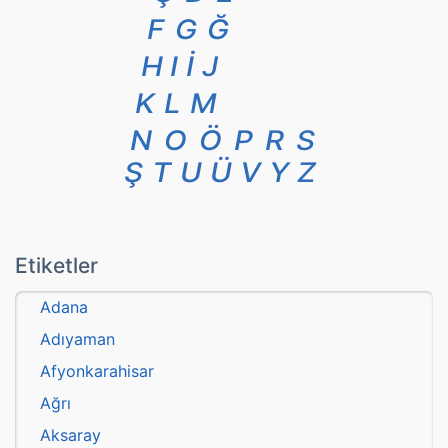
F
G
Ğ
H
I
İ
J
K
L
M
N
O
Ö
P
R
S
Ş
T
U
Ü
V
Y
Z
Etiketler
Adana
Adıyaman
Afyonkarahisar
Ağrı
Aksaray