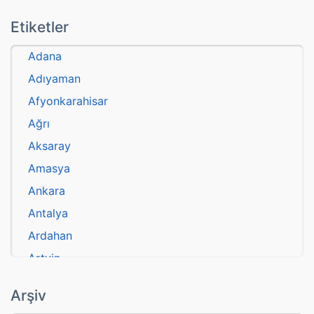
Etiketler
Adana
Adıyaman
Afyonkarahisar
Ağrı
Aksaray
Amasya
Ankara
Antalya
Ardahan
Artvin
atasözü
Arşiv
Aydın