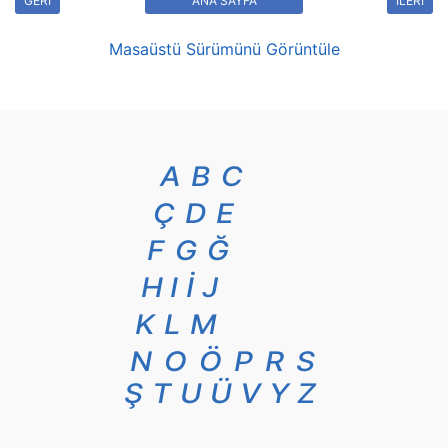
GERİ
ANA SAYFA
İLERİ
Masaüstü Sürümünü Görüntüle
A
B
C
Ç
D
E
F
G
Ğ
H
I
İ
J
K
L
M
N
O
Ö
P
R
S
Ş
T
U
Ü
V
Y
Z