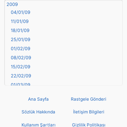
2009
Balıkesir
04/01/09
Bartın
11/01/09
başkentler
18/01/09
Batman
25/01/09
Bayburt
01/02/09
Bilecik
08/02/09
Bingöl
15/02/09
Bitlis
22/02/09
Bolu
01/03/09
Burdur
08/03/09
Bursa
Ana Sayfa
Rastgele Gönderi
15/03/09
Çanakkale
22/03/09
Sözlük Hakkında
İletişim Bilgileri
Çankırı
29/03/09
Çorum
Kullanım Şartları
Gizlilik Politikası