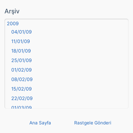
atasözü
Arşiv
Aydın
2009
Balıkesir
04/01/09
Bartın
11/01/09
başkentler
18/01/09
Batman
25/01/09
Bayburt
01/02/09
Bilecik
08/02/09
Bingöl
15/02/09
Bitlis
22/02/09
Bolu
01/03/09
Burdur
08/03/09
Bursa
Ana Sayfa
Rastgele Gönderi
15/03/09
Çanakkale