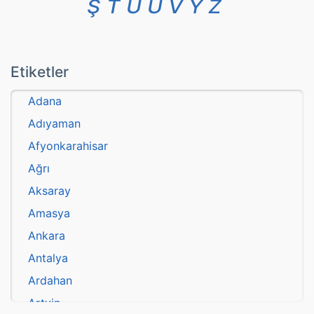
Ş
T
U
Ü
V
Y
Z
Etiketler
Adana
Adıyaman
Afyonkarahisar
Ağrı
Aksaray
Amasya
Ankara
Antalya
Ardahan
Artvin