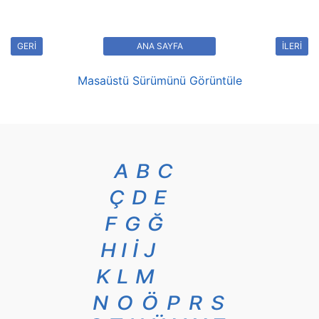
GERİ
ANA SAYFA
İLERİ
Masaüstü Sürümünü Görüntüle
A
B
C
Ç
D
E
F
G
Ğ
H
I
İ
J
K
L
M
N
O
Ö
P
R
S