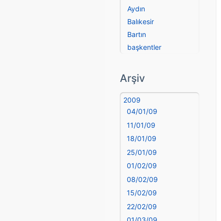
Aydın
Balıkesir
Bartın
başkentler
Batman
Bayburt
Arşiv
Bilecik
Bingöl
2009
04/01/09
Bitlis
Bolu
11/01/09
Burdur
18/01/09
Bursa
25/01/09
Çanakkale
01/02/09
Çankırı
08/02/09
Çorum
15/02/09
Denizli
22/02/09
deyim
01/03/09