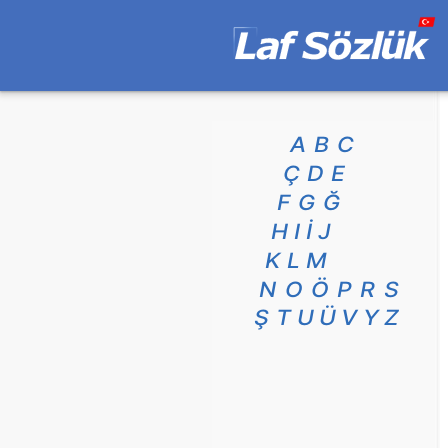
A
B
C
Ç
D
E
F
G
Ğ
H
I
İ
J
K
L
M
N
O
Ö
P
R
S
Ş
T
U
Ü
V
Y
Z