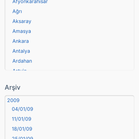
Afyonkarahisar
Ağrı
Aksaray
Amasya
Ankara
Antalya
Ardahan
Artvin
atasözü
Arşiv
Aydın
2009
Balıkesir
04/01/09
Bartın
11/01/09
başkentler
18/01/09
Batman
25/01/09