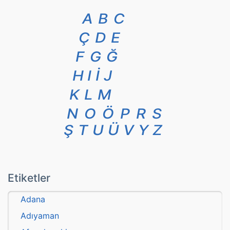
A
B
C
Ç
D
E
F
G
Ğ
H
I
İ
J
K
L
M
N
O
Ö
P
R
S
Ş
T
U
Ü
V
Y
Z
Etiketler
Adana
Adıyaman