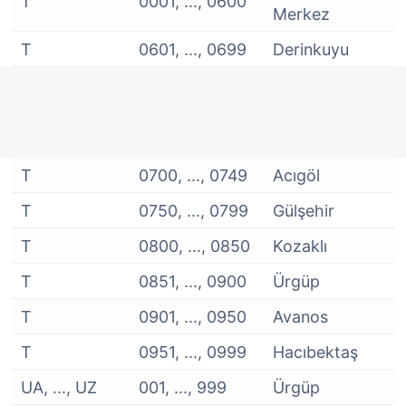
T
0001, ..., 0600
Merkez
T
0601, ..., 0699
Derinkuyu
T
0700, ..., 0749
Acıgöl
T
0750, ..., 0799
Gülşehir
T
0800, ..., 0850
Kozaklı
T
0851, ..., 0900
Ürgüp
T
0901, ..., 0950
Avanos
T
0951, ..., 0999
Hacıbektaş
UA, ..., UZ
001, ..., 999
Ürgüp