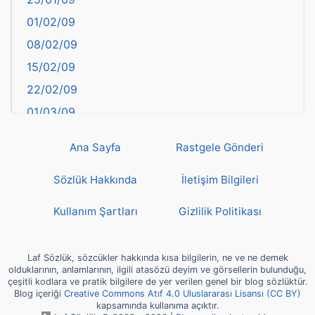
Bayburt
01/02/09
Bilecik
08/02/09
Bingöl
15/02/09
Bitlis
22/02/09
Bolu
01/03/09
Burdur
08/03/09
Bursa
Ana Sayfa
Rastgele Gönderi
15/03/09
Çanakkale
22/03/09
Sözlük Hakkında
İletişim Bilgileri
Çankırı
29/03/09
Çorum
Kullanım Şartları
Gizlilik Politikası
05/04/09
Denizli
12/04/09
deyim
Laf Sözlük, sözcükler hakkında kısa bilgilerin, ne ve ne demek
19/04/09
olduklarının, anlamlarının, ilgili atasözü deyim ve görsellerin bulunduğu,
Diyarbakır
çeşitli kodlara ve pratik bilgilere de yer verilen genel bir blog sözlüktür.
26/04/09
Blog içeriği
Creative Commons Atıf 4.0 Uluslararası Lisansı (CC BY)
Dünya Haritasında Türkiye
kapsamında kullanıma açıktır.
03/05/09