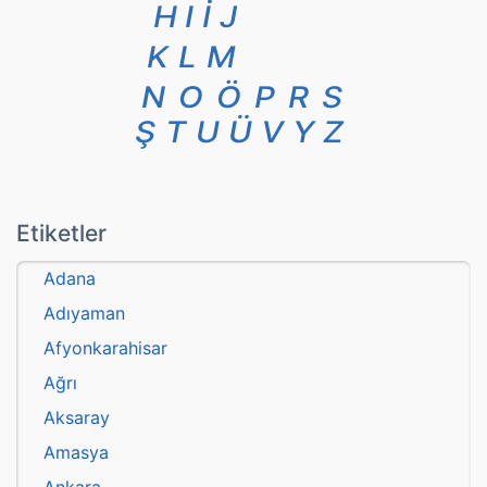
H
I
İ
J
K
L
M
N
O
Ö
P
R
S
Ş
T
U
Ü
V
Y
Z
Etiketler
Adana
Adıyaman
Afyonkarahisar
Ağrı
Aksaray
Amasya