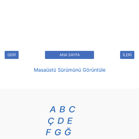
GERİ
ANA SAYFA
İLERİ
Masaüstü Sürümünü Görüntüle
A
B
C
Ç
D
E
F
G
Ğ