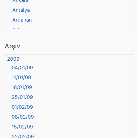
Ankara
Antalya
Ardahan
Artvin
atasözü
Arşiv
Aydın
2009
Balıkesir
04/01/09
Bartın
11/01/09
başkentler
18/01/09
Batman
25/01/09
Bayburt
01/02/09
Bilecik
08/02/09
Bingöl
15/02/09
Bitlis
22/02/09