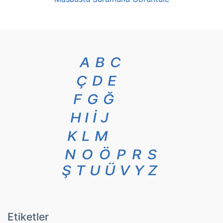
A
B
C
Ç
D
E
F
G
Ğ
H
I
İ
J
K
L
M
N
O
Ö
P
R
S
Ş
T
U
Ü
V
Y
Z
Etiketler