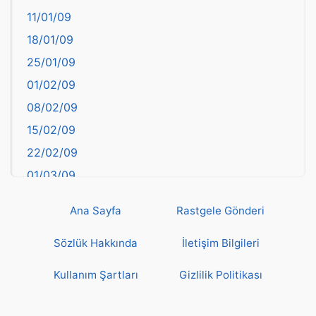
11/01/09
başkentler
18/01/09
Batman
25/01/09
Bayburt
01/02/09
Bilecik
08/02/09
Bingöl
15/02/09
Bitlis
22/02/09
Bolu
01/03/09
Burdur
08/03/09
Bursa
Ana Sayfa
Rastgele Gönderi
15/03/09
Çanakkale
22/03/09
Sözlük Hakkında
İletişim Bilgileri
Çankırı
29/03/09
Çorum
Kullanım Şartları
Gizlilik Politikası
05/04/09
Denizli
12/04/09
deyim