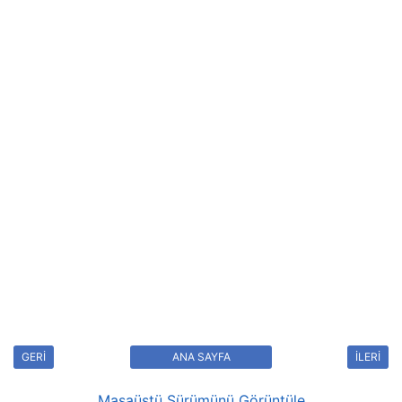
GERİ
ANA SAYFA
İLERİ
Masaüstü Sürümünü Görüntüle