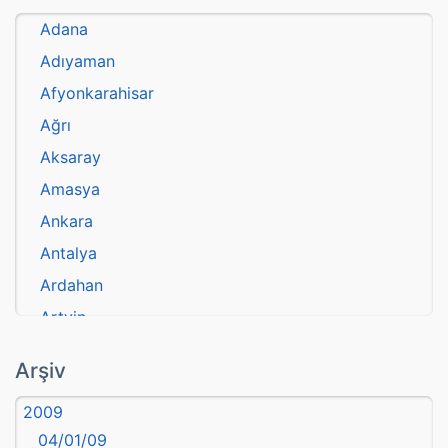
Adana
Adıyaman
Afyonkarahisar
Ağrı
Aksaray
Amasya
Ankara
Antalya
Ardahan
Artvin
atasözü
Arşiv
Aydın
2009
Balıkesir
04/01/09
Bartın