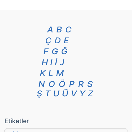
A
B
C
Ç
D
E
F
G
Ğ
H
I
İ
J
K
L
M
N
O
Ö
P
R
S
Ş
T
U
Ü
V
Y
Z
Etiketler