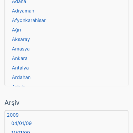
Adana
Adıyaman
Afyonkarahisar
Ağrı
Aksaray
Amasya
Ankara
Antalya
Ardahan
Artvin
atasözü
Arşiv
Aydın
2009
Balıkesir
04/01/09
Bartın
11/01/09