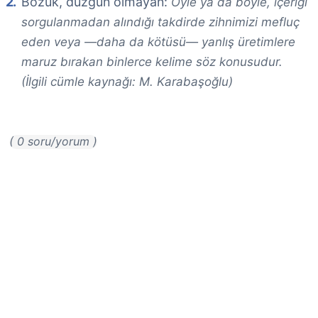
Bozuk, düzgün olmayan:
Öyle ya da böyle, içeriği
sorgulanmadan alındığı takdirde zihnimizi mefluç
eden veya —daha da kötüsü— yanlış üretimlere
maruz bırakan binlerce kelime söz konusudur.
(İlgili cümle kaynağı: M. Karabaşoğlu)
( 0 soru/yorum )