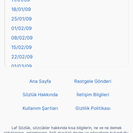
başkentler
18/01/09
Batman
25/01/09
Bayburt
01/02/09
Bilecik
08/02/09
Bingöl
15/02/09
Bitlis
22/02/09
Bolu
01/03/09
Burdur
08/03/09
Bursa
Ana Sayfa
Rastgele Gönderi
15/03/09
Çanakkale
22/03/09
Sözlük Hakkında
İletişim Bilgileri
Çankırı
29/03/09
Çorum
Kullanım Şartları
Gizlilik Politikası
05/04/09
Denizli
12/04/09
deyim
Laf Sözlük, sözcükler hakkında kısa bilgilerin, ne ve ne demek
19/04/09
olduklarının, anlamlarının, ilgili atasözü deyim ve görsellerin bulunduğu,