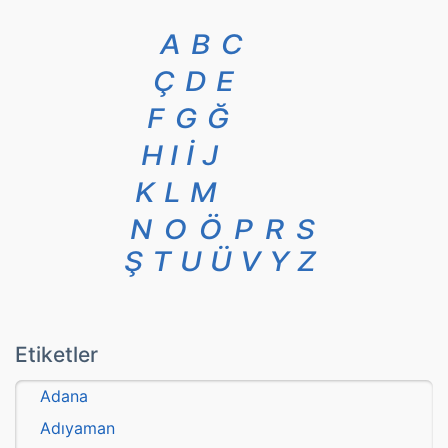
A
B
C
Ç
D
E
F
G
Ğ
H
I
İ
J
K
L
M
N
O
Ö
P
R
S
Ş
T
U
Ü
V
Y
Z
Etiketler
Adana
Adıyaman