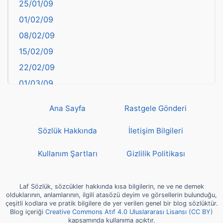
25/01/09
Bayburt
01/02/09
Bilecik
08/02/09
Bingöl
15/02/09
Bitlis
22/02/09
Bolu
01/03/09
Burdur
08/03/09
Bursa
Ana Sayfa
Rastgele Gönderi
15/03/09
Çanakkale
22/03/09
Sözlük Hakkında
İletişim Bilgileri
Çankırı
29/03/09
Çorum
Kullanım Şartları
Gizlilik Politikası
05/04/09
Denizli
12/04/09
deyim
Laf Sözlük, sözcükler hakkında kısa bilgilerin, ne ve ne demek
19/04/09
olduklarının, anlamlarının, ilgili atasözü deyim ve görsellerin bulunduğu,
Diyarbakır
çeşitli kodlara ve pratik bilgilere de yer verilen genel bir blog sözlüktür.
26/04/09
Blog içeriği
Creative Commons Atıf 4.0 Uluslararası Lisansı (CC BY)
Dünya Haritasında Türkiye
kapsamında kullanıma açıktır.