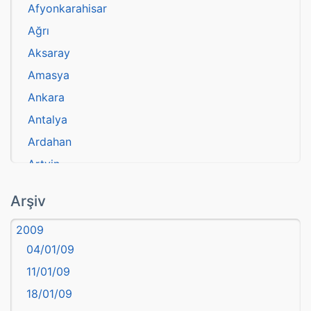
Afyonkarahisar
Ağrı
Aksaray
Amasya
Ankara
Antalya
Ardahan
Artvin
atasözü
Arşiv
Aydın
2009
Balıkesir
04/01/09
Bartın
11/01/09
başkentler
18/01/09
Batman