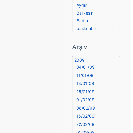
Aydın
Balıkesir
Bartın
başkentler
Batman
Bayburt
Arşiv
Bilecik
Bingöl
2009
04/01/09
Bitlis
Bolu
11/01/09
Burdur
18/01/09
Bursa
25/01/09
Çanakkale
01/02/09
Çankırı
08/02/09
Çorum
15/02/09
Denizli
22/02/09
deyim
01/03/09