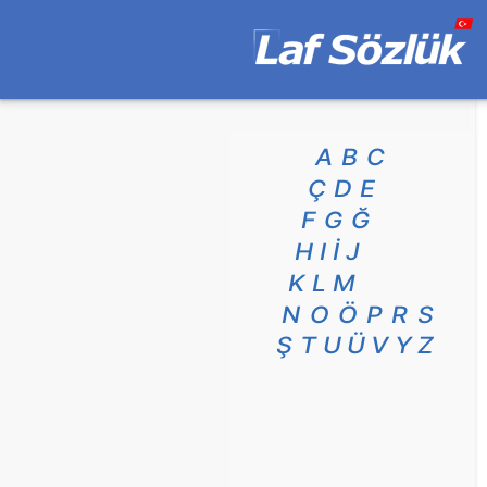
A
B
C
Ç
D
E
F
G
Ğ
H
I
İ
J
K
L
M
N
O
Ö
P
R
S
Ş
T
U
Ü
V
Y
Z