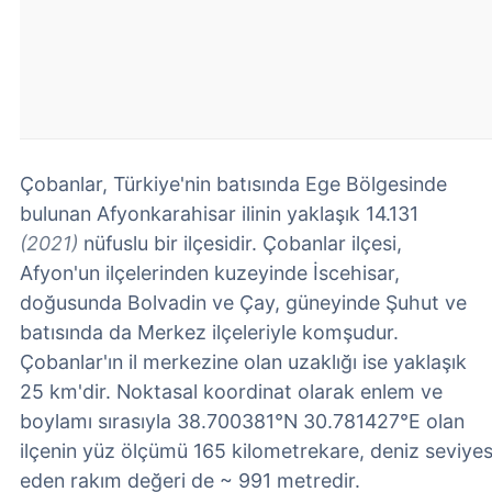
Çobanlar, Türkiye'nin batısında Ege Bölgesinde
bulunan Afyonkarahisar ilinin yaklaşık 14.131
(2021)
nüfuslu bir ilçesidir. Çobanlar ilçesi,
Afyon'un ilçelerinden kuzeyinde İscehisar,
doğusunda Bolvadin ve Çay, güneyinde Şuhut ve
batısında da Merkez ilçeleriyle komşudur.
Çobanlar'ın il merkezine olan uzaklığı ise yaklaşık
25 km'dir. Noktasal koordinat olarak enlem ve
boylamı sırasıyla 38.700381°N 30.781427°E olan
ilçenin yüz ölçümü 165 kilometrekare, deniz seviyes
eden rakım değeri de ~ 991 metredir.