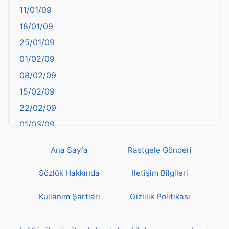
11/01/09
başkentler
18/01/09
Batman
25/01/09
Bayburt
01/02/09
Bilecik
08/02/09
Bingöl
15/02/09
Bitlis
22/02/09
Bolu
01/03/09
Burdur
08/03/09
Bursa
Ana Sayfa
Rastgele Gönderi
15/03/09
Çanakkale
22/03/09
Sözlük Hakkında
İletişim Bilgileri
Çankırı
29/03/09
Çorum
Kullanım Şartları
Gizlilik Politikası
05/04/09
Denizli
12/04/09
deyim