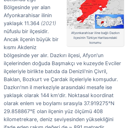
Bölgesinde yer alan
Afyonkarahisar ilinin
yaklaşık 11.364
(2021)
nüfuslu bir ilçesidir.
Afyonkarahisar iline bağlı Dazkırı
ilçesinin Türkiye Haritasındaki
Ancak ilçenin büyük bir
konumu
kısmı Akdeniz
bölgesinde yer alır. Dazkırı ilçesi, Afyon'un
ilçelerinden doğuda Başmakçı ve kuzeyde Evciler
ilçeleriyle birlikte batıda da Denizli'nin Çivril,
Baklan, Bozkurt ve Çardak ilçeleriyle komşudur.
Dazkırı'nın il merkeziyle arasındaki mesafe ise
yaklaşık olarak 144 km'dir. Noktasal koordinat
olarak enlem ve boylamı sırasıyla 37.919275°N
29.858867°E olan ilçenin yüz ölçümü 408
kilometrekare, deniz seviyesinden yüksekliğini
ifade eden rakım değeri de ~ 891 metredir.