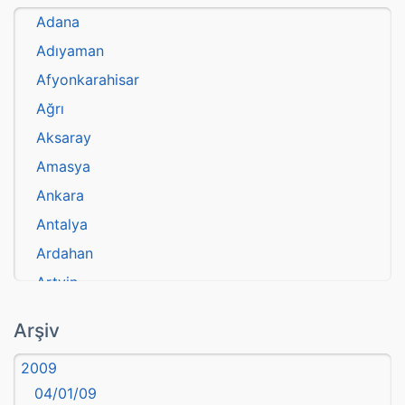
Adana
Adıyaman
Afyonkarahisar
Ağrı
Aksaray
Amasya
Ankara
Antalya
Ardahan
Artvin
atasözü
Arşiv
Aydın
2009
Balıkesir
04/01/09
Bartın