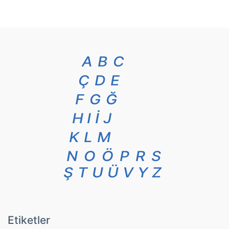
A
B
C
Ç
D
E
F
G
Ğ
H
I
İ
J
K
L
M
N
O
Ö
P
R
S
Ş
T
U
Ü
V
Y
Z
Etiketler