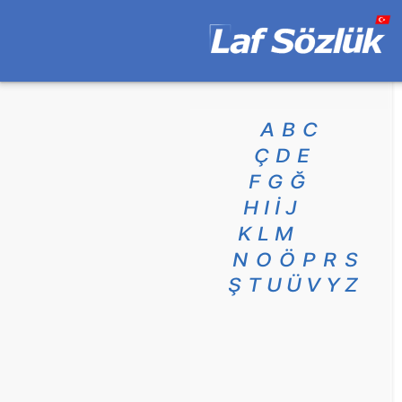
A
B
C
Ç
D
E
F
G
Ğ
H
I
İ
J
K
L
M
N
O
Ö
P
R
S
Ş
T
U
Ü
V
Y
Z