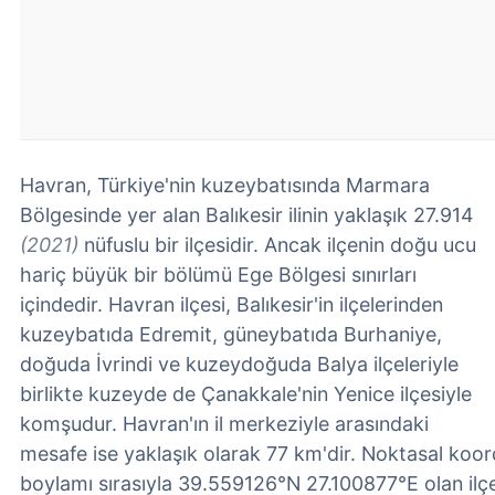
Havran, Türkiye'nin kuzeybatısında Marmara
Bölgesinde yer alan Balıkesir ilinin yaklaşık 27.914
(2021)
nüfuslu bir ilçesidir. Ancak ilçenin doğu ucu
hariç büyük bir bölümü Ege Bölgesi sınırları
içindedir. Havran ilçesi, Balıkesir'in ilçelerinden
kuzeybatıda Edremit, güneybatıda Burhaniye,
doğuda İvrindi ve kuzeydoğuda Balya ilçeleriyle
birlikte kuzeyde de Çanakkale'nin Yenice ilçesiyle
komşudur. Havran'ın il merkeziyle arasındaki
mesafe ise yaklaşık olarak 77 km'dir. Noktasal koor
boylamı sırasıyla 39.559126°N 27.100877°E olan il