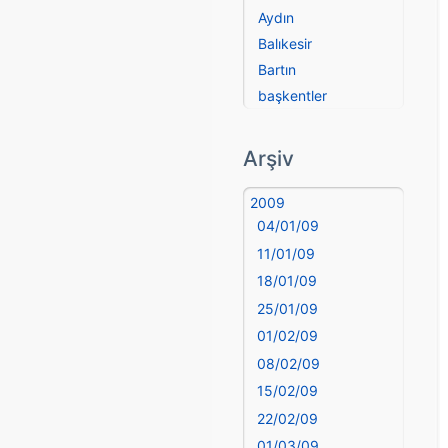
Aydın
Balıkesir
Bartın
başkentler
Batman
Bayburt
Arşiv
Bilecik
Bingöl
2009
04/01/09
Bitlis
Bolu
11/01/09
Burdur
18/01/09
Bursa
25/01/09
Çanakkale
01/02/09
Çankırı
08/02/09
Çorum
15/02/09
Denizli
22/02/09
deyim
01/03/09