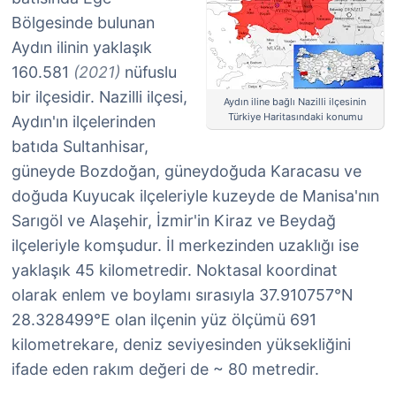
Bölgesinde bulunan
Aydın ilinin yaklaşık
160.581
(2021)
nüfuslu
bir ilçesidir. Nazilli ilçesi,
Aydın iline bağlı Nazilli ilçesinin
Türkiye Haritasındaki konumu
Aydın'ın ilçelerinden
batıda Sultanhisar,
güneyde Bozdoğan, güneydoğuda Karacasu ve
doğuda Kuyucak ilçeleriyle kuzeyde de Manisa'nın
Sarıgöl ve Alaşehir, İzmir'in Kiraz ve Beydağ
ilçeleriyle komşudur. İl merkezinden uzaklığı ise
yaklaşık 45 kilometredir. Noktasal koordinat
olarak enlem ve boylamı sırasıyla 37.910757°N
28.328499°E olan ilçenin yüz ölçümü 691
kilometrekare, deniz seviyesinden yüksekliğini
ifade eden rakım değeri de ~ 80 metredir.