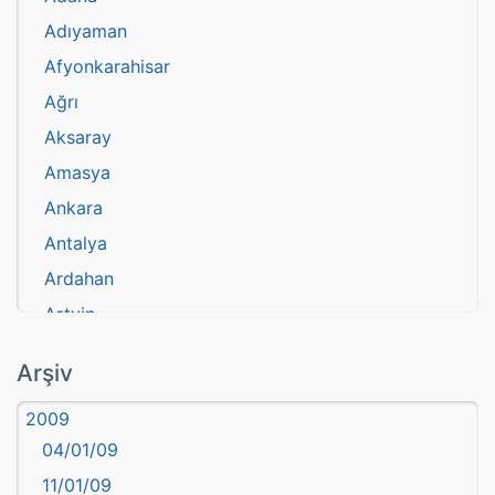
Adıyaman
Afyonkarahisar
Ağrı
Aksaray
Amasya
Ankara
Antalya
Ardahan
Artvin
atasözü
Arşiv
Aydın
2009
Balıkesir
04/01/09
Bartın
11/01/09
başkentler