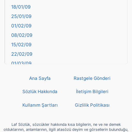
18/01/09
Batman
25/01/09
Bayburt
01/02/09
Bilecik
08/02/09
Bingöl
15/02/09
Bitlis
22/02/09
Bolu
01/03/09
Burdur
08/03/09
Bursa
Ana Sayfa
Rastgele Gönderi
15/03/09
Çanakkale
22/03/09
Sözlük Hakkında
İletişim Bilgileri
Çankırı
29/03/09
Çorum
Kullanım Şartları
Gizlilik Politikası
05/04/09
Denizli
12/04/09
deyim
Laf Sözlük, sözcükler hakkında kısa bilgilerin, ne ve ne demek
19/04/09
olduklarının, anlamlarının, ilgili atasözü deyim ve görsellerin bulunduğu,
Diyarbakır