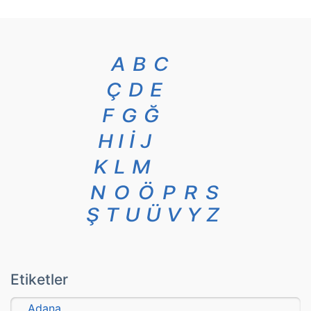
A
B
C
Ç
D
E
F
G
Ğ
H
I
İ
J
K
L
M
N
O
Ö
P
R
S
Ş
T
U
Ü
V
Y
Z
Etiketler
Adana