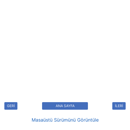
GERİ
ANA SAYFA
İLERİ
Masaüstü Sürümünü Görüntüle