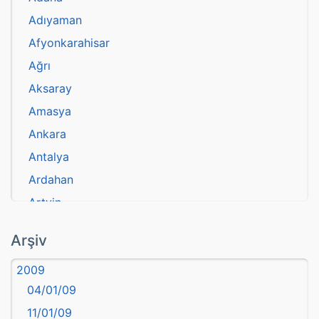
Adıyaman
Afyonkarahisar
Ağrı
Aksaray
Amasya
Ankara
Antalya
Ardahan
Artvin
atasözü
Arşiv
Aydın
2009
Balıkesir
04/01/09
Bartın
11/01/09
başkentler