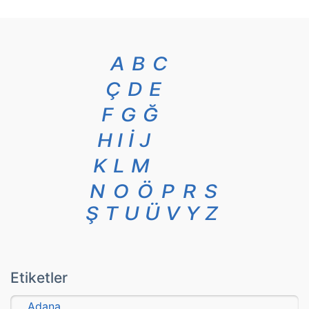
A
B
C
Ç
D
E
F
G
Ğ
H
I
İ
J
K
L
M
N
O
Ö
P
R
S
Ş
T
U
Ü
V
Y
Z
Etiketler
Adana