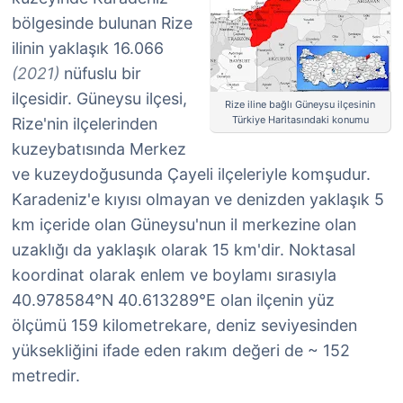
bölgesinde bulunan Rize
ilinin yaklaşık 16.066
(2021)
nüfuslu bir
ilçesidir. Güneysu ilçesi,
Rize iline bağlı Güneysu ilçesinin
Türkiye Haritasındaki konumu
Rize'nin ilçelerinden
kuzeybatısında Merkez
ve kuzeydoğusunda Çayeli ilçeleriyle komşudur.
Karadeniz'e kıyısı olmayan ve denizden yaklaşık 5
km içeride olan Güneysu'nun il merkezine olan
uzaklığı da yaklaşık olarak 15 km'dir. Noktasal
koordinat olarak enlem ve boylamı sırasıyla
40.978584°N 40.613289°E olan ilçenin yüz
ölçümü 159 kilometrekare, deniz seviyesinden
yüksekliğini ifade eden rakım değeri de ~ 152
metredir.