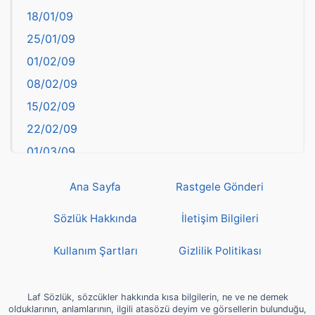
18/01/09
Batman
25/01/09
Bayburt
01/02/09
Bilecik
08/02/09
Bingöl
15/02/09
Bitlis
22/02/09
Bolu
01/03/09
Burdur
08/03/09
Bursa
Ana Sayfa
Rastgele Gönderi
15/03/09
Çanakkale
22/03/09
Sözlük Hakkında
İletişim Bilgileri
Çankırı
29/03/09
Çorum
Kullanım Şartları
Gizlilik Politikası
05/04/09
Denizli
12/04/09
deyim
Laf Sözlük, sözcükler hakkında kısa bilgilerin, ne ve ne demek
19/04/09
olduklarının, anlamlarının, ilgili atasözü deyim ve görsellerin bulunduğu,
Diyarbakır