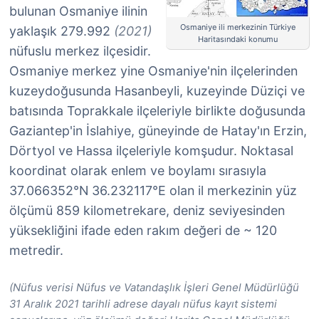
bulunan Osmaniye ilinin
Osmaniye ili merkezinin Türkiye
yaklaşık 279.992
(2021)
Haritasındaki konumu
nüfuslu merkez ilçesidir.
Osmaniye merkez yine Osmaniye'nin ilçelerinden
kuzeydoğusunda Hasanbeyli, kuzeyinde Düziçi ve
batısında Toprakkale ilçeleriyle birlikte doğusunda
Gaziantep'in İslahiye, güneyinde de Hatay'ın Erzin,
Dörtyol ve Hassa ilçeleriyle komşudur. Noktasal
koordinat olarak enlem ve boylamı sırasıyla
37.066352°N 36.232117°E olan il merkezinin yüz
ölçümü 859 kilometrekare, deniz seviyesinden
yüksekliğini ifade eden rakım değeri de ~ 120
metredir.
(Nüfus verisi Nüfus ve Vatandaşlık İşleri Genel Müdürlüğü
31 Aralık 2021 tarihli adrese dayalı nüfus kayıt sistemi