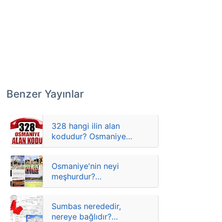
Benzer Yayınlar
328 hangi ilin alan
kodudur? Osmaniye
ilçelere göre telefon
kodları
Osmaniye'nin neyi
meşhurdur?
Osmaniye'nin meşhur
şeyleri
Sumbas nerededir,
nereye bağlıdır?