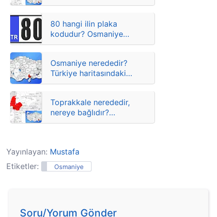
Sumbas hangi ilin
ilçesidir?
80 hangi ilin plaka
kodudur? Osmaniye
ilçelere göre plaka
harfleri
Osmaniye nerededir?
Türkiye haritasındaki
yeri ve konumu
Toprakkale nerededir,
nereye bağlıdır?
Toprakkale hangi ilin
ilçesidir?
Yayınlayan:
Mustafa
Etiketler:
Osmaniye
Soru/Yorum Gönder