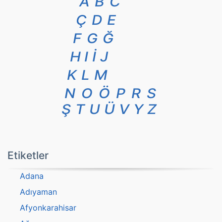
A
B
C
Ç
D
E
F
G
Ğ
H
I
İ
J
K
L
M
N
O
Ö
P
R
S
Ş
T
U
Ü
V
Y
Z
Etiketler
Adana
Adıyaman
Afyonkarahisar