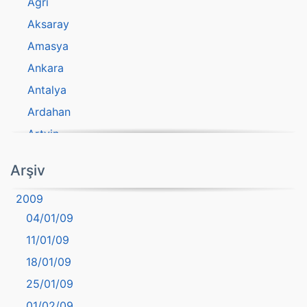
Ağrı
Aksaray
Amasya
Ankara
Antalya
Ardahan
Artvin
atasözü
Arşiv
Aydın
2009
Balıkesir
04/01/09
Bartın
11/01/09
başkentler
18/01/09
Batman
25/01/09
Bayburt
01/02/09