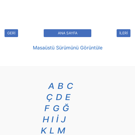
GERİ
ANA SAYFA
İLERİ
Masaüstü Sürümünü Görüntüle
A
B
C
Ç
D
E
F
G
Ğ
H
I
İ
J
K
L
M