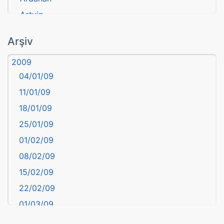
Artvin
atasözü
Arşiv
Aydın
2009
Balıkesir
04/01/09
Bartın
11/01/09
başkentler
18/01/09
Batman
25/01/09
Bayburt
01/02/09
Bilecik
08/02/09
Bingöl
15/02/09
Bitlis
22/02/09
Bolu
01/03/09
Burdur
08/03/09
Bursa