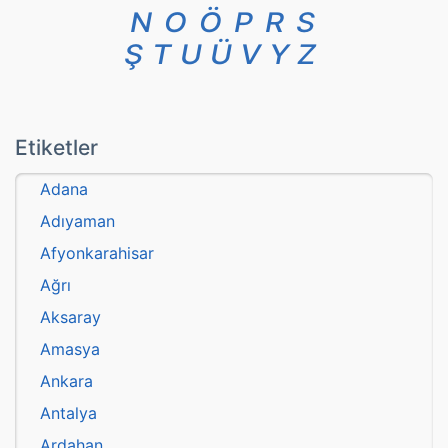
N
O
Ö
P
R
S
Ş
T
U
Ü
V
Y
Z
Etiketler
Adana
Adıyaman
Afyonkarahisar
Ağrı
Aksaray
Amasya
Ankara
Antalya
Ardahan