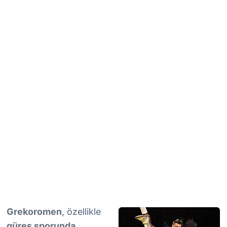
Grekoromen
, özellikle
güreş sporunda