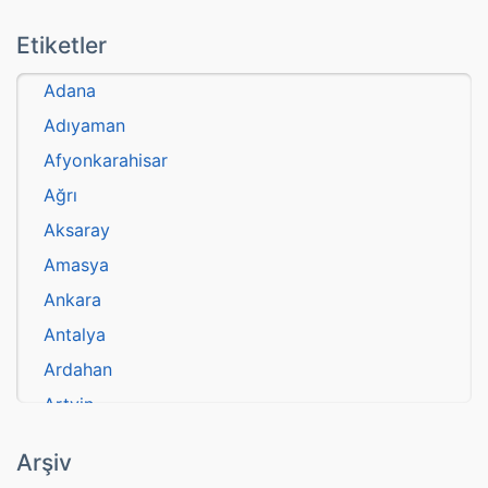
Etiketler
Adana
Adıyaman
Afyonkarahisar
Ağrı
Aksaray
Amasya
Ankara
Antalya
Ardahan
Artvin
atasözü
Arşiv
Aydın