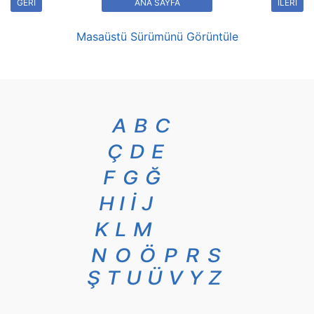
GERİ
ANA SAYFA
İLERİ
Masaüstü Sürümünü Görüntüle
A
B
C
Ç
D
E
F
G
Ğ
H
I
İ
J
K
L
M
N
O
Ö
P
R
S
Ş
T
U
Ü
V
Y
Z