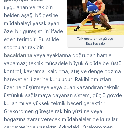
uygulanan ve rakibin
belden aşağı bölgesine
müdahaleyi yasaklayan
özel bir güreş stilini ifade
eden terimdir. Bu stilde
Türk grekoromen güreşçi
Rıza Kayaalp
sporcular rakibin
bacaklarına
veya ayaklarına doğrudan hamle
yapamaz; teknik mücadele büyük ölçüde bel üstü
kontrol, kavrama, kaldırma, atış ve denge bozma
hareketleri üzerine kuruludur. Rakibi omuzları
üzerine düşürmeye veya puan kazandıran teknik
üstünlük sağlamaya dayanan sistem, güçlü gövde
kullanımı ve yüksek teknik beceri gerektirir.
Grekoromen güreşte rakibin yüzüne veya
boğazına zarar verecek müdahaleler de kurallar
çerçevesinde yasaktır. Adındaki "Grekoromen"