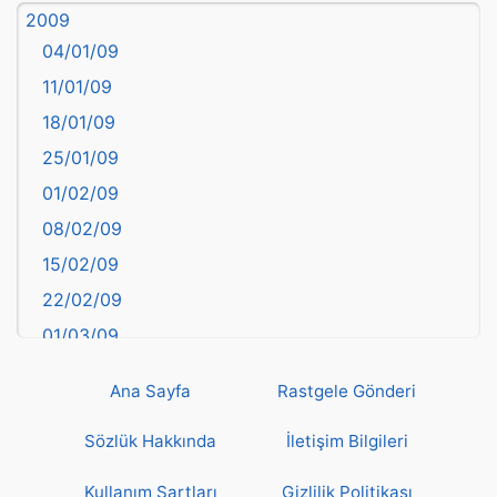
2009
Balıkesir
04/01/09
Bartın
11/01/09
başkentler
18/01/09
Batman
25/01/09
Bayburt
01/02/09
Bilecik
08/02/09
Bingöl
15/02/09
Bitlis
22/02/09
Bolu
01/03/09
Burdur
08/03/09
Bursa
Ana Sayfa
Rastgele Gönderi
15/03/09
Çanakkale
22/03/09
Sözlük Hakkında
İletişim Bilgileri
Çankırı
29/03/09
Çorum
Kullanım Şartları
Gizlilik Politikası