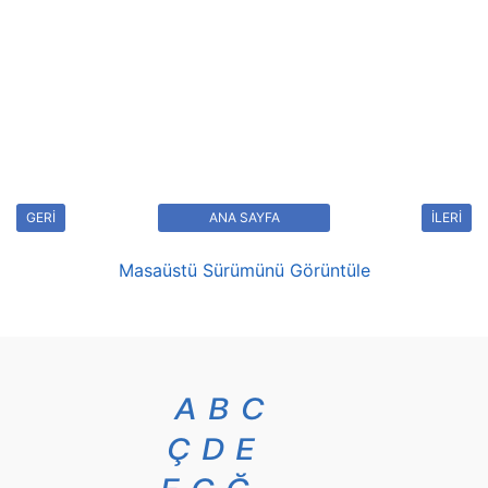
GERİ
ANA SAYFA
İLERİ
Masaüstü Sürümünü Görüntüle
A
B
C
Ç
D
E