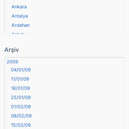
Ankara
Antalya
Ardahan
Artvin
atasözü
Arşiv
Aydın
2009
Balıkesir
04/01/09
Bartın
11/01/09
başkentler
18/01/09
Batman
25/01/09
Bayburt
01/02/09
Bilecik
08/02/09
Bingöl
15/02/09
Bitlis