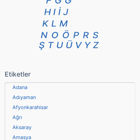
F
G
Ğ
H
I
İ
J
K
L
M
N
O
Ö
P
R
S
Ş
T
U
Ü
V
Y
Z
Etiketler
Adana
Adıyaman
Afyonkarahisar
Ağrı
Aksaray
Amasya