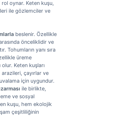
rol oynar. Keten kuşu,
eri ile gözlemciler ve
mlarla
beslenir. Özellikle
arasında önceliklidir ve
ır. Tohumların yanı sıra
zellikle üreme
olur. Keten kuşları
 arazileri, çayırlar ve
yuvalama için uygundur.
kızarması
ile birlikte,
reme ve sosyal
eten kuşu, hem ekolojik
m çeşitliliğinin