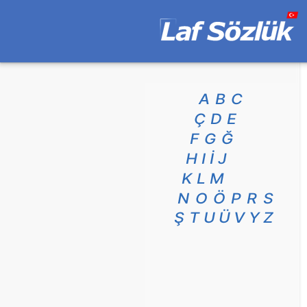
A
B
C
Ç
D
E
F
G
Ğ
H
I
İ
J
K
L
M
N
O
Ö
P
R
S
Ş
T
U
Ü
V
Y
Z