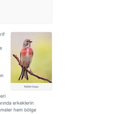
rif
r
e
en
Keten kuşu
eri
arında erkeklerin
tmeler hem bölge