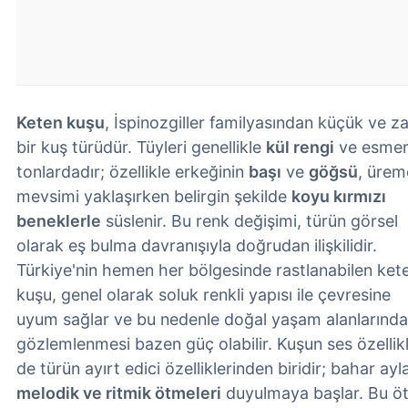
Keten kuşu
, İspinozgiller familyasından küçük ve za
bir kuş türüdür. Tüyleri genellikle
kül rengi
ve esme
tonlardadır; özellikle erkeğinin
başı
ve
göğsü
, ürem
mevsimi yaklaşırken belirgin şekilde
koyu kırmızı
beneklerle
süslenir. Bu renk değişimi, türün görsel
olarak eş bulma davranışıyla doğrudan ilişkilidir.
Türkiye'nin hemen her bölgesinde rastlanabilen ket
kuşu, genel olarak soluk renkli yapısı ile çevresine
uyum sağlar ve bu nedenle doğal yaşam alanlarında
gözlemlenmesi bazen güç olabilir. Kuşun ses özellikl
de türün ayırt edici özelliklerinden biridir; bahar ayl
melodik ve ritmik ötmeleri
duyulmaya başlar. Bu ö