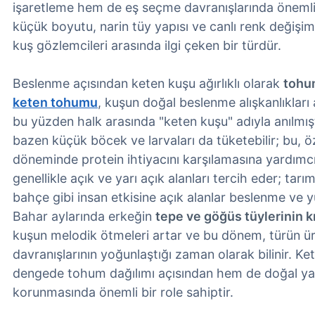
işaretleme hem de eş seçme davranışlarında önemli 
küçük boyutu, narin tüy yapısı ve canlı renk değişiml
kuş gözlemcileri arasında ilgi çeken bir türdür.
Beslenme açısından keten kuşu ağırlıklı olarak
tohu
keten tohumu
, kuşun doğal beslenme alışkanlıkları 
bu yüzden halk arasında "keten kuşu" adıyla anılmışt
bazen küçük böcek ve larvaları da tüketebilir; bu, ö
döneminde protein ihtiyacını karşılamasına yardımcı 
genellikle açık ve yarı açık alanları tercih eder; tarım
bahçe gibi insan etkisine açık alanlar beslenme ve 
Bahar aylarında erkeğin
tepe ve göğüs tüylerinin 
kuşun melodik ötmeleri artar ve bu dönem, türün ü
davranışlarının yoğunlaştığı zaman olarak bilinir. K
dengede tohum dağılımı açısından hem de doğal yaşa
korunmasında önemli bir role sahiptir.