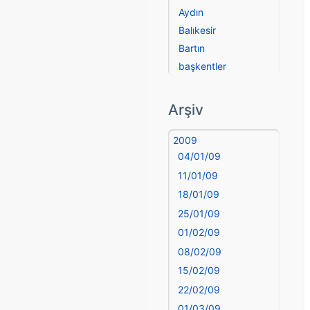
Aydın
Balıkesir
Bartın
başkentler
Batman
Bayburt
Arşiv
Bilecik
Bingöl
2009
04/01/09
Bitlis
Bolu
11/01/09
Burdur
18/01/09
Bursa
25/01/09
Çanakkale
01/02/09
Çankırı
08/02/09
Çorum
15/02/09
Denizli
22/02/09
deyim
01/03/09