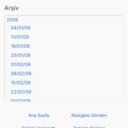
atasözü
Arşiv
Aydın
2009
Balıkesir
04/01/09
Bartın
11/01/09
başkentler
18/01/09
Batman
25/01/09
Bayburt
01/02/09
Bilecik
08/02/09
Bingöl
15/02/09
Bitlis
22/02/09
Bolu
01/03/09
Burdur
08/03/09
Bursa
Ana Sayfa
Rastgele Gönderi
15/03/09
Çanakkale