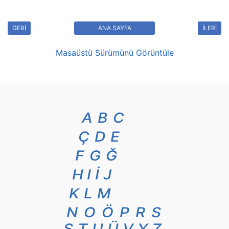
GERİ
ANA SAYFA
İLERİ
Masaüstü Sürümünü Görüntüle
A
B
C
Ç
D
E
F
G
Ğ
H
I
İ
J
K
L
M
N
O
Ö
P
R
S
Ş
T
U
Ü
V
Y
Z