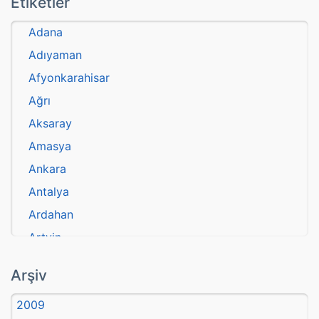
Etiketler
Adana
Adıyaman
Afyonkarahisar
Ağrı
Aksaray
Amasya
Ankara
Antalya
Ardahan
Artvin
atasözü
Arşiv
Aydın
2009
Balıkesir