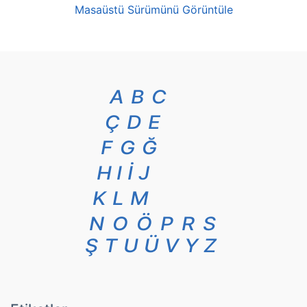
Masaüstü Sürümünü Görüntüle
A
B
C
Ç
D
E
F
G
Ğ
H
I
İ
J
K
L
M
N
O
Ö
P
R
S
Ş
T
U
Ü
V
Y
Z