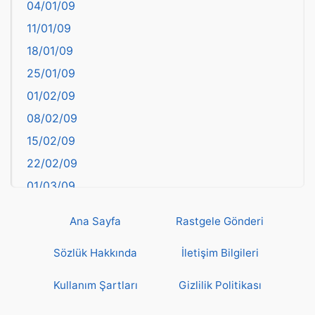
04/01/09
Bartın
11/01/09
başkentler
18/01/09
Batman
25/01/09
Bayburt
01/02/09
Bilecik
08/02/09
Bingöl
15/02/09
Bitlis
22/02/09
Bolu
01/03/09
Burdur
08/03/09
Bursa
Ana Sayfa
Rastgele Gönderi
15/03/09
Çanakkale
22/03/09
Sözlük Hakkında
İletişim Bilgileri
Çankırı
29/03/09
Çorum
Kullanım Şartları
Gizlilik Politikası
05/04/09
Denizli