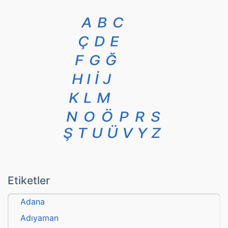
A
B
C
Ç
D
E
F
G
Ğ
H
I
İ
J
K
L
M
N
O
Ö
P
R
S
Ş
T
U
Ü
V
Y
Z
Etiketler
Adana
Adıyaman