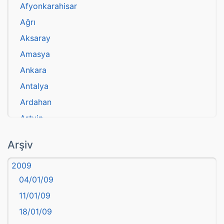
Afyonkarahisar
Ağrı
Aksaray
Amasya
Ankara
Antalya
Ardahan
Artvin
atasözü
Arşiv
Aydın
2009
Balıkesir
04/01/09
Bartın
11/01/09
başkentler
18/01/09
Batman