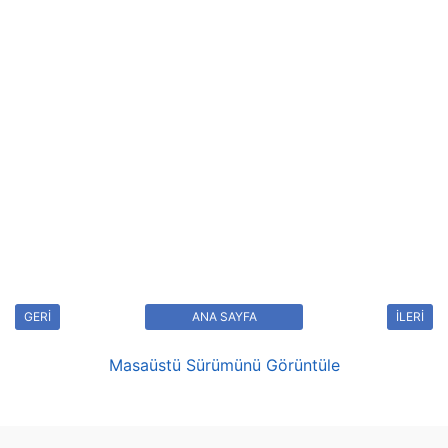
GERİ
ANA SAYFA
İLERİ
Masaüstü Sürümünü Görüntüle