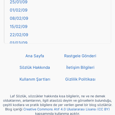
25/01/09
Bayburt
01/02/09
Bilecik
08/02/09
Bingöl
15/02/09
Bitlis
22/02/09
Bolu
01/03/09
Burdur
08/03/09
Bursa
Ana Sayfa
Rastgele Gönderi
15/03/09
Çanakkale
22/03/09
Sözlük Hakkında
İletişim Bilgileri
Çankırı
29/03/09
Çorum
Kullanım Şartları
Gizlilik Politikası
05/04/09
Denizli
12/04/09
deyim
Laf Sözlük, sözcükler hakkında kısa bilgilerin, ne ve ne demek
19/04/09
olduklarının, anlamlarının, ilgili atasözü deyim ve görsellerin bulunduğu,
Diyarbakır
çeşitli kodlara ve pratik bilgilere de yer verilen genel bir blog sözlüktür.
26/04/09
Blog içeriği
Creative Commons Atıf 4.0 Uluslararası Lisansı (CC BY)
Dünya Haritasında Türkiye
kapsamında kullanıma açıktır.