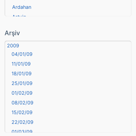
Ardahan
Artvin
atasözü
Arşiv
Aydın
2009
Balıkesir
04/01/09
Bartın
11/01/09
başkentler
18/01/09
Batman
25/01/09
Bayburt
01/02/09
Bilecik
08/02/09
Bingöl
15/02/09
Bitlis
22/02/09
Bolu
01/03/09
Burdur