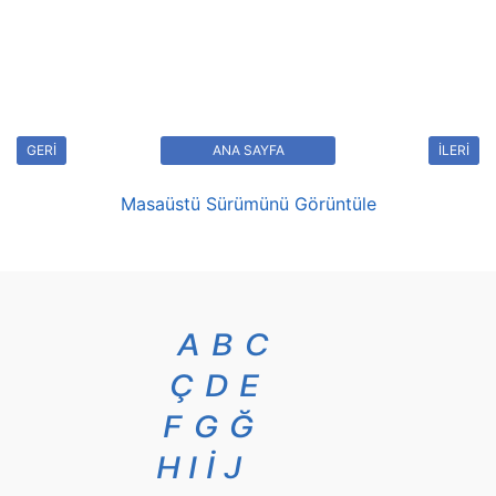
GERİ
ANA SAYFA
İLERİ
Masaüstü Sürümünü Görüntüle
A
B
C
Ç
D
E
F
G
Ğ
H
I
İ
J