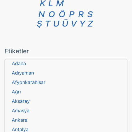
K
L
M
N
O
Ö
P
R
S
Ş
T
U
Ü
V
Y
Z
Etiketler
Adana
Adıyaman
Afyonkarahisar
Ağrı
Aksaray
Amasya
Ankara
Antalya