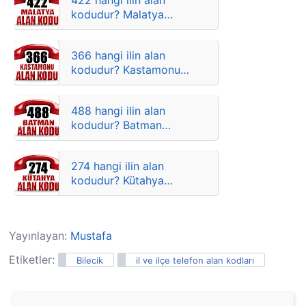
422 hangi ilin alan
kodudur? Malatya
ilçelere göre telefon
kodları
366 hangi ilin alan
kodudur? Kastamonu
ilçelere göre telefon
kodları
488 hangi ilin alan
kodudur? Batman
ilçelere göre telefon
kodları
274 hangi ilin alan
kodudur? Kütahya
ilçelere göre telefon
kodları
Yayınlayan:
Mustafa
Etiketler:
Bilecik
il ve ilçe telefon alan kodları