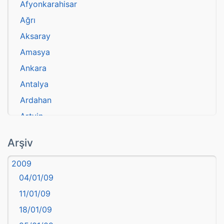
Afyonkarahisar
Ağrı
Aksaray
Amasya
Ankara
Antalya
Ardahan
Artvin
atasözü
Arşiv
Aydın
2009
Balıkesir
04/01/09
Bartın
11/01/09
başkentler
18/01/09
Batman