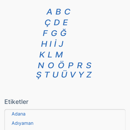
A
B
C
Ç
D
E
F
G
Ğ
H
I
İ
J
K
L
M
N
O
Ö
P
R
S
Ş
T
U
Ü
V
Y
Z
Etiketler
Adana
Adıyaman