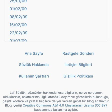
25/01/09
Bayburt
01/02/09
Bilecik
08/02/09
Bingöl
15/02/09
Bitlis
22/02/09
Bolu
01/03/09
Burdur
08/03/09
Bursa
Ana Sayfa
Rastgele Gönderi
15/03/09
Çanakkale
22/03/09
Sözlük Hakkında
İletişim Bilgileri
Çankırı
29/03/09
Çorum
Kullanım Şartları
Gizlilik Politikası
05/04/09
Denizli
12/04/09
deyim
Laf Sözlük, sözcükler hakkında kısa bilgilerin, ne ve ne demek
19/04/09
olduklarının, anlamlarının, ilgili atasözü deyim ve görsellerin bulunduğu,
Diyarbakır
çeşitli kodlara ve pratik bilgilere de yer verilen genel bir blog sözlüktür.
26/04/09
Blog içeriği
Creative Commons Atıf 4.0 Uluslararası Lisansı (CC BY)
Dünya Haritasında Türkiye
kapsamında kullanıma açıktır.