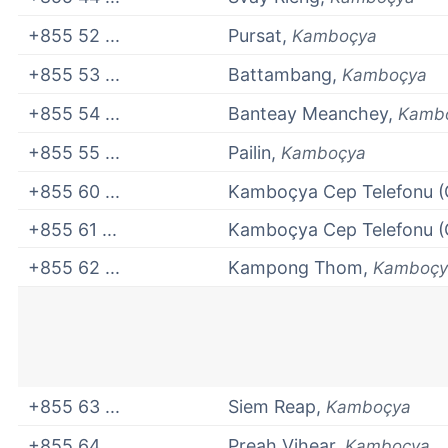
+855 52 ...
Pursat,
Kamboçya
+855 53 ...
Battambang,
Kamboçya
+855 54 ...
Banteay Meanchey,
Kamb
+855 55 ...
Pailin,
Kamboçya
+855 60 ...
Kamboçya Cep Telefonu (
+855 61 ...
Kamboçya Cep Telefonu (
+855 62 ...
Kampong Thom,
Kamboçy
+855 63 ...
Siem Reap,
Kamboçya
+855 64 ...
Preah Vihear,
Kamboçya