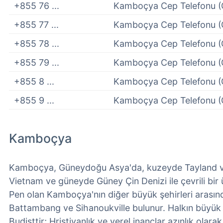
+855 76 ...
Kamboçya Cep Telefonu (
+855 77 ...
Kamboçya Cep Telefonu (
+855 78 ...
Kamboçya Cep Telefonu (
+855 79 ...
Kamboçya Cep Telefonu (
+855 8 ...
Kamboçya Cep Telefonu (
+855 9 ...
Kamboçya Cep Telefonu (
Kamboçya
Kamboçya, Güneydoğu Asya'da, kuzeyde Tayland 
Vietnam ve güneyde Güney Çin Denizi ile çevrili bir
Pen olan Kamboçya'nın diğer büyük şehirleri arası
Battambang ve Sihanoukville bulunur. Halkın büyü
Budisttir; Hristiyanlık ve yerel inançlar azınlık olara