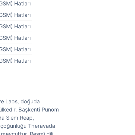
GSM) Hatları
GSM) Hatları
GSM) Hatları
GSM) Hatları
GSM) Hatları
GSM) Hatları
ve Laos, doğuda
 ülkedir. Başkenti Punom
nda Siem Reap,
k çoğunluğu Theravada
k mevcuttur. Resmî dili