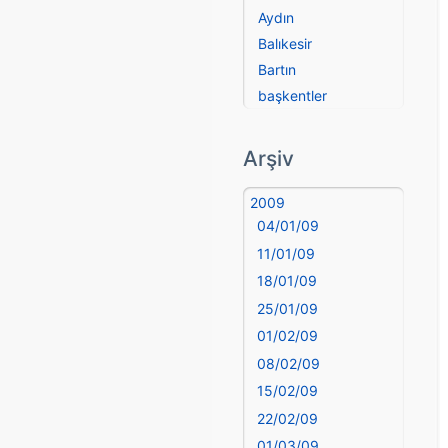
Aydın
Balıkesir
Bartın
başkentler
Batman
Bayburt
Arşiv
Bilecik
Bingöl
2009
04/01/09
Bitlis
Bolu
11/01/09
Burdur
18/01/09
Bursa
25/01/09
Çanakkale
01/02/09
Çankırı
08/02/09
Çorum
15/02/09
Denizli
22/02/09
deyim
01/03/09