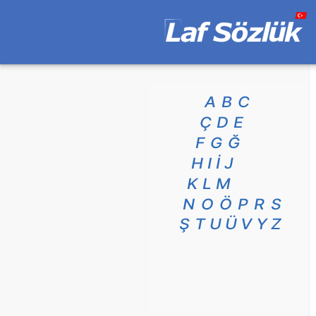
A
B
C
Ç
D
E
F
G
Ğ
H
I
İ
J
K
L
M
N
O
Ö
P
R
S
Ş
T
U
Ü
V
Y
Z