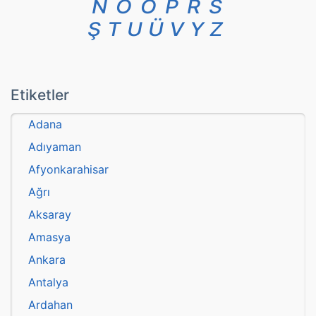
N
O
Ö
P
R
S
Ş
T
U
Ü
V
Y
Z
Etiketler
Adana
Adıyaman
Afyonkarahisar
Ağrı
Aksaray
Amasya
Ankara
Antalya
Ardahan