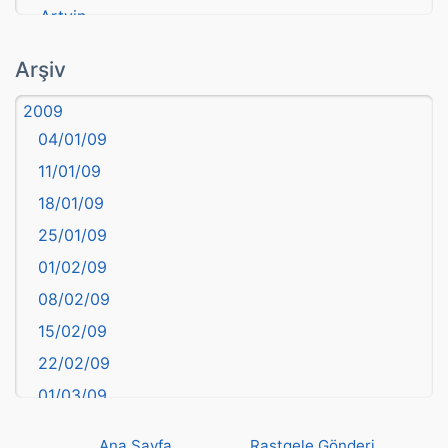
Artvin
atasözü
Arşiv
Aydın
2009
Balıkesir
04/01/09
Bartın
11/01/09
başkentler
18/01/09
Batman
25/01/09
Bayburt
01/02/09
Bilecik
08/02/09
Bingöl
15/02/09
Bitlis
22/02/09
Bolu
01/03/09
Burdur
08/03/09
Bursa
Ana Sayfa
Rastgele Gönderi