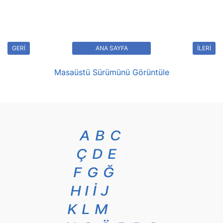
GERİ
ANA SAYFA
İLERİ
Masaüstü Sürümünü Görüntüle
A
B
C
Ç
D
E
F
G
Ğ
H
I
İ
J
K
L
M