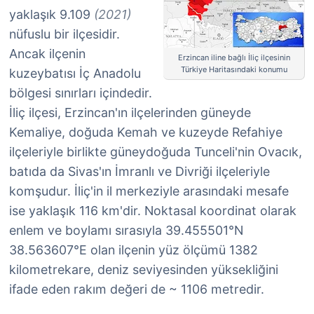
yaklaşık 9.109
(2021)
nüfuslu bir ilçesidir.
Ancak ilçenin
Erzincan iline bağlı İliç ilçesinin
Türkiye Haritasındaki konumu
kuzeybatısı İç Anadolu
bölgesi sınırları içindedir.
İliç ilçesi, Erzincan'ın ilçelerinden güneyde
Kemaliye, doğuda Kemah ve kuzeyde Refahiye
ilçeleriyle birlikte güneydoğuda Tunceli'nin Ovacık,
batıda da Sivas'ın İmranlı ve Divriği ilçeleriyle
komşudur. İliç'in il merkeziyle arasındaki mesafe
ise yaklaşık 116 km'dir. Noktasal koordinat olarak
enlem ve boylamı sırasıyla 39.455501°N
38.563607°E olan ilçenin yüz ölçümü 1382
kilometrekare, deniz seviyesinden yüksekliğini
ifade eden rakım değeri de ~ 1106 metredir.