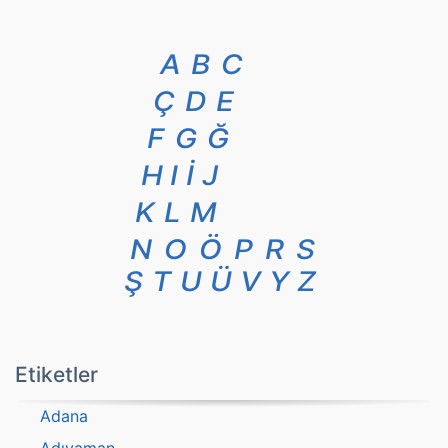
A
B
C
Ç
D
E
F
G
Ğ
H
I
İ
J
K
L
M
N
O
Ö
P
R
S
Ş
T
U
Ü
V
Y
Z
Etiketler
Adana