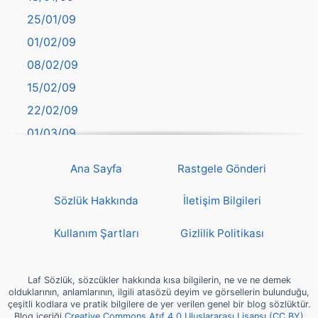
Batman
25/01/09
Bayburt
01/02/09
Bilecik
08/02/09
Bingöl
15/02/09
Bitlis
22/02/09
Bolu
01/03/09
Burdur
08/03/09
Bursa
Ana Sayfa
Rastgele Gönderi
15/03/09
Çanakkale
22/03/09
Sözlük Hakkında
İletişim Bilgileri
Çankırı
29/03/09
Çorum
Kullanım Şartları
Gizlilik Politikası
05/04/09
Denizli
12/04/09
deyim
Laf Sözlük, sözcükler hakkında kısa bilgilerin, ne ve ne demek
19/04/09
olduklarının, anlamlarının, ilgili atasözü deyim ve görsellerin bulunduğu,
Diyarbakır
çeşitli kodlara ve pratik bilgilere de yer verilen genel bir blog sözlüktür.
26/04/09
Blog içeriği
Creative Commons Atıf 4.0 Uluslararası Lisansı (CC BY)