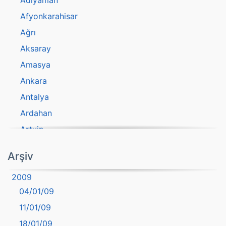
Adıyaman
Afyonkarahisar
Ağrı
Aksaray
Amasya
Ankara
Antalya
Ardahan
Artvin
atasözü
Arşiv
Aydın
2009
Balıkesir
04/01/09
Bartın
11/01/09
başkentler
18/01/09