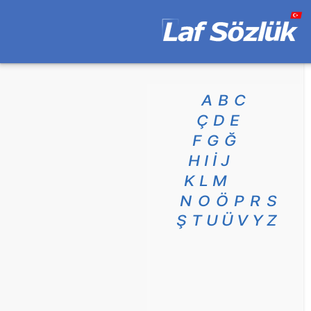
A
B
C
Ç
D
E
F
G
Ğ
H
I
İ
J
K
L
M
N
O
Ö
P
R
S
Ş
T
U
Ü
V
Y
Z