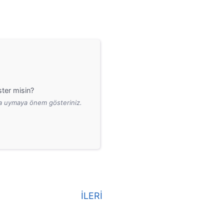
ter misin?
ara uymaya önem gösteriniz.
İLERİ