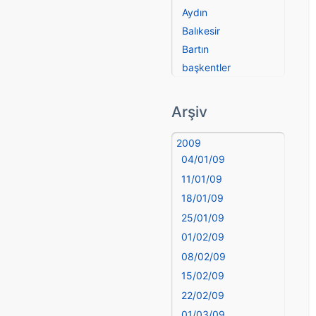
Aydın
Balıkesir
Bartın
başkentler
Batman
Bayburt
Arşiv
Bilecik
Bingöl
2009
04/01/09
Bitlis
Bolu
11/01/09
Burdur
18/01/09
Bursa
25/01/09
Çanakkale
01/02/09
Çankırı
08/02/09
Çorum
15/02/09
Denizli
22/02/09
deyim
01/03/09