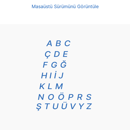
Masaüstü Sürümünü Görüntüle
A
B
C
Ç
D
E
F
G
Ğ
H
I
İ
J
K
L
M
N
O
Ö
P
R
S
Ş
T
U
Ü
V
Y
Z