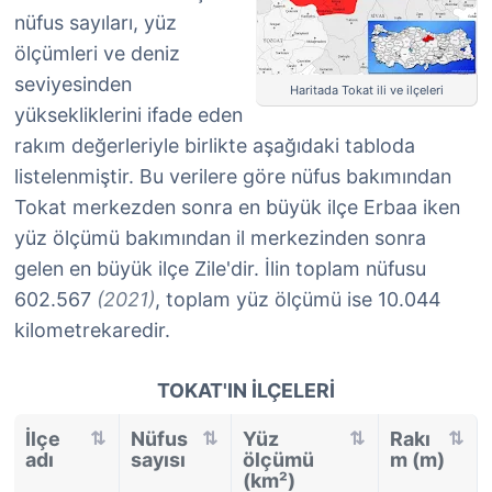
nüfus sayıları, yüz
ölçümleri ve deniz
seviyesinden
Haritada Tokat ili ve ilçeleri
yüksekliklerini ifade eden
rakım değerleriyle birlikte aşağıdaki tabloda
listelenmiştir. Bu verilere göre nüfus bakımından
Tokat merkezden sonra en büyük ilçe Erbaa iken
yüz ölçümü bakımından il merkezinden sonra
gelen en büyük ilçe Zile'dir. İlin toplam nüfusu
602.567
(2021)
, toplam yüz ölçümü ise 10.044
kilometrekaredir.
TOKAT'IN İLÇELERI
İlçe
Nüfus
Yüz
Rakı
adı
sayısı
ölçümü
m (m)
(km²)