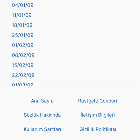
04/01/09
Bartın
11/01/09
başkentler
18/01/09
Batman
25/01/09
Bayburt
01/02/09
Bilecik
08/02/09
Bingöl
15/02/09
Bitlis
22/02/09
Bolu
01/03/09
Burdur
08/03/09
Bursa
Ana Sayfa
Rastgele Gönderi
15/03/09
Çanakkale
22/03/09
Sözlük Hakkında
İletişim Bilgileri
Çankırı
29/03/09
Çorum
Kullanım Şartları
Gizlilik Politikası
05/04/09
Denizli