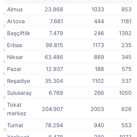
Almus
23.868
1033
853
Artova
7.681
444
1181
Başçiftlik
7.479
246
1392
Erbaa
99.815
1173
235
Niksar
63.486
889
345
Pazar
12.937
188
575
Reşadiye
35.304
1102
537
Sulusaray
6.769
266
1050
Tokat
204.907
2003
626
merkez
Turhal
78.294
940
553